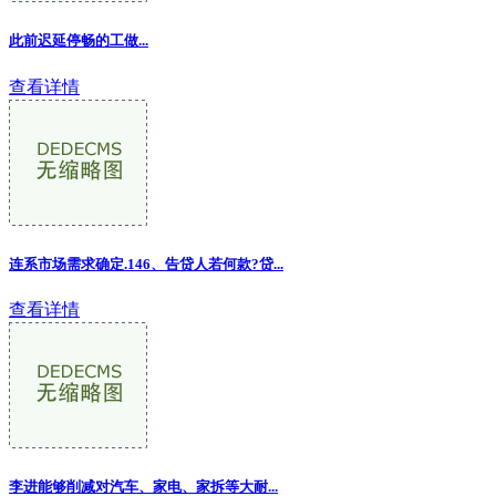
此前迟延停畅的工做...
查看详情
连系市场需求确定.146、告贷人若何款?贷...
查看详情
李进能够削减对汽车、家电、家拆等大耐...