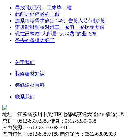
导致“款已付、工未毕、难
此前迟延停畅的工做
连系市场需求确定.146、告贷人若何款?贷
李进能够削减对汽车、家电、家拆等大耐
现在已构成“大师居+大消费”的业态布
爸买的餐椅太好了
关于我们
装修建材知识
装修建材百科
联系我们
地址：江苏省苏州市吴江区七都镇亨通大道(230省道)8号
总机：0512-63102888 传真：0512-63807088
人力资源：0512-63102888-8311
国内销售：0512-63807188 国外销售：0512-63809938