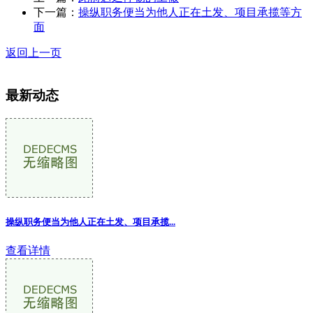
下一篇：
操纵职务便当为他人正在土发、项目承揽等方
面
返回上一页
最新动态
操纵职务便当为他人正在土发、项目承揽...
查看详情