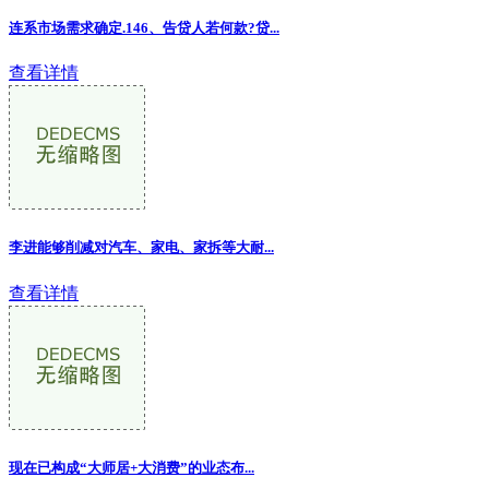
连系市场需求确定.146、告贷人若何款?贷...
查看详情
李进能够削减对汽车、家电、家拆等大耐...
查看详情
现在已构成“大师居+大消费”的业态布...