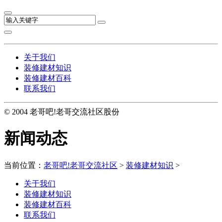
关于我们
装修建材知识
装修建材百科
联系我们
© 2004 老哥吧!老哥交流社区股份
新闻动态
当前位置：
老哥吧!老哥交流社区
>
装修建材知识
>
关于我们
装修建材知识
装修建材百科
联系我们