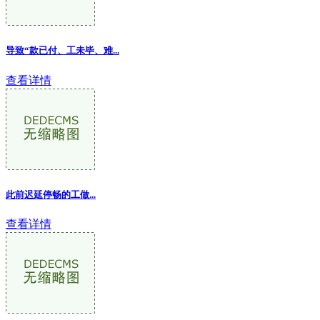
导致“款已付、工未毕、难...
查看详情
此前迟延停畅的工做...
查看详情