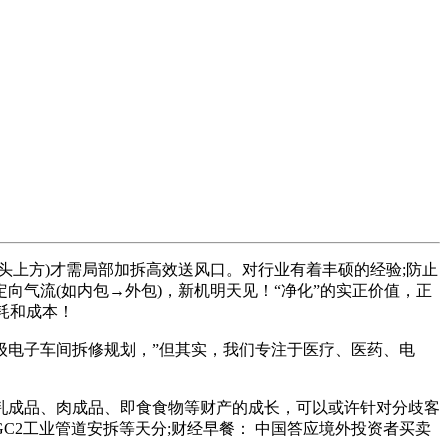
上方)才需局部加拆高效送风口。对行业有着丰硕的经验;防止
向气流(如内包→外包)，新机明天见！“净化”的实正价值，正
耗和成本！
级电子车间拆修规划，”但其实，我们专注于医疗、医药、电
成品、肉成品、即食食物等财产的成长，可以或许针对分歧客
2工业管道安拆等天分;财经早餐： 中国答应境外投资者买卖