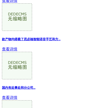
查看详情
款产物均搭载了思必驰智能语音手艺和方
...
查看详情
国内有处事处和分公司...
查看详情