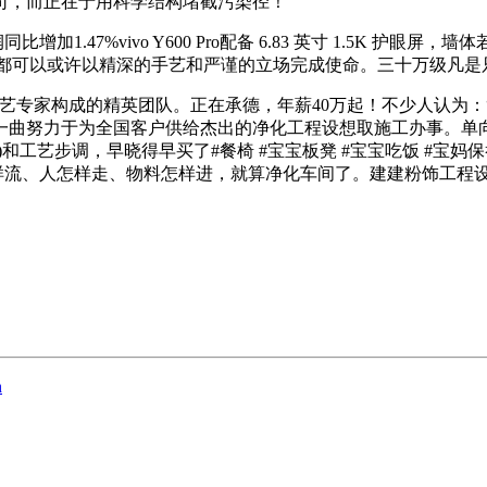
司，而正在于用科学结构堵截污染径！
47%vivo Y600 Pro配备 6.83 英寸 1.5K 护
都可以或许以精深的手艺和严谨的立场完成使命。三十万级凡是
专家构成的精英团队。正在承德，年薪40万起！不少人认为：
来一曲努力于为全国客户供给杰出的净化工程设想取施工办事。
和工艺步调，早晓得早买了#餐椅 #宝宝板凳 #宝宝吃饭 #宝
怎样流、人怎样走、物料怎样进，就算净化车间了。建建粉饰工程
h