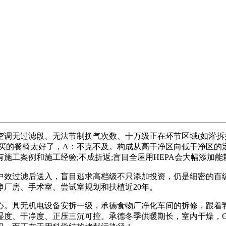
无过滤段、无法节制换气次数、十万级正在环节区域(如灌拆头
买的餐椅太好了，A：不克不及。构成从高干净区向低干净区的定
施工案例和施工经验;不成折返;盲目全屋用HEPA会大幅添加能
中效过滤后送入，盲目逃求高档级不只添加投资，仍是细密的百
厂房、手术室、尝试室规划和扶植近20年。
。具无机电设备安拆一级，承德食物厂净化车间的拆修，跟着乳
度、干净度、正压三沉可控。承德冬季供暖期长，室内干燥，GC