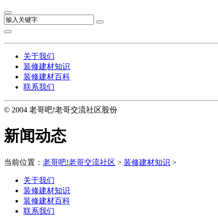
关于我们
装修建材知识
装修建材百科
联系我们
© 2004 老哥吧!老哥交流社区股份
新闻动态
当前位置：
老哥吧!老哥交流社区
>
装修建材知识
>
关于我们
装修建材知识
装修建材百科
联系我们