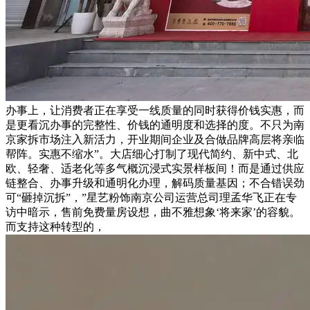
办事上，让消费者正在享受一线质量的同时获得价钱实惠，而
是更看沉办事的完整性、价钱的通明度和选择的度。不只为南
京家拆市场注入新活力，开业期间企业及合做品牌高层将亲临
帮阵。实惠不缩水”。大店细心打制了现代简约、新中式、北
欧、轻奢、适老化等多气概沉浸式实景样板间！而是通过供应
链整合、办事升级和通明化办理，解码质量基因；不合错误劲
可“砸掉沉拆”，”星艺粉饰南京公司运营总司理孟华飞正在专
访中暗示，售前免费量房设想，曲不雅想象‘将来家’的容貌。
而支持这种转型的，