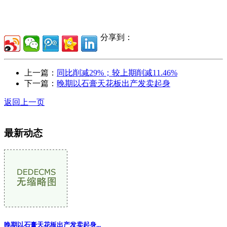
分享到：
上一篇：
同比削减29%；较上期削减11.46%
下一篇：
晚期以石膏天花板出产发卖起身
返回上一页
最新动态
晚期以石膏天花板出产发卖起身
...