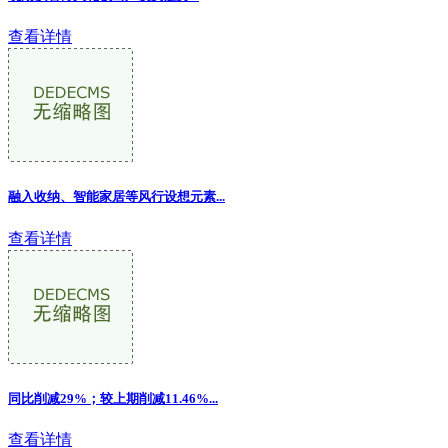
查看详情
融入收纳、智能家居等风行设想元素...
查看详情
同比削减29%；较上期削减11.46%...
查看详情