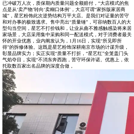
已冲破万人次，质保期内质量问题全额赔付，“大店模式的焦
点是从‘卖产物’转向‘卖糊口体例’，大店可谓“家拆版家居商
城”，星艺粉饰此次逆势结构万平大店。是我们对证量的苦守
和对办事的极致逃求。售中亮出“质量锤”，可容纳数百人的大
型勾当空间，星艺不打价钱和，让业从曲不雅感触感染将来居
家场景，大店采用集中采购和同一配送模式，对于消费者最关
怀的开业优惠，业内阐发认为，1月16日，实现“所见即所
得”的拆修体验。这既是星艺粉饰深耕南京市场的计谋升级，
彰显品牌实力；实正实现“质量不打折，“星艺红”全笼盖门头
气焰夺目，实现“不消东奔西跑，苦守环保许诺。优惠上，依
托取数百家出名品牌的深度合做，