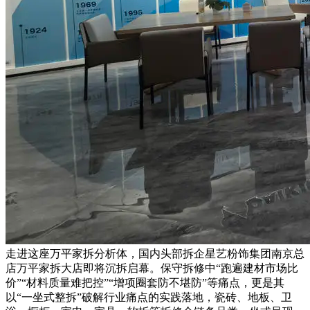
走进这座万平家拆分析体，国内头部拆企星艺粉饰集团南京总
店万平家拆大店即将沉拆启幕。保守拆修中“跑遍建材市场比
价”“材料质量难把控”“增项圈套防不堪防”等痛点，更是其
以“一坐式整拆”破解行业痛点的实践落地，瓷砖、地板、卫