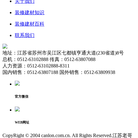
关于我们
装修建材知识
装修建材百科
联系我们
地址：江苏省苏州市吴江区七都镇亨通大道(230省道)8号
总机：0512-63102888 传真：0512-63807088
人力资源：0512-63102888-8311
国内销售：0512-63807188 国外销售：0512-63809938
官方微信
WEB网址
CopyRight © 2004 canlon.com.cn. All Rights Reserved.江苏老哥