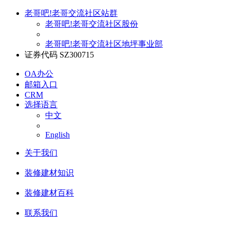
老哥吧!老哥交流社区站群
老哥吧!老哥交流社区股份
老哥吧!老哥交流社区地坪事业部
证券代码 SZ300715
OA办公
邮箱入口
CRM
选择语言
中文
English
关于我们
装修建材知识
装修建材百科
联系我们