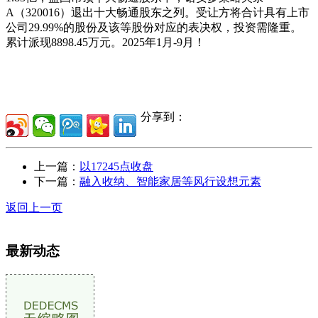
A（320016）退出十大畅通股东之列。受让方将合计具有上市
公司29.99%的股份及该等股份对应的表决权，投资需隆重。
累计派现8898.45万元。2025年1月-9月！
分享到：
上一篇：
以17245点收盘
下一篇：
融入收纳、智能家居等风行设想元素
返回上一页
最新动态