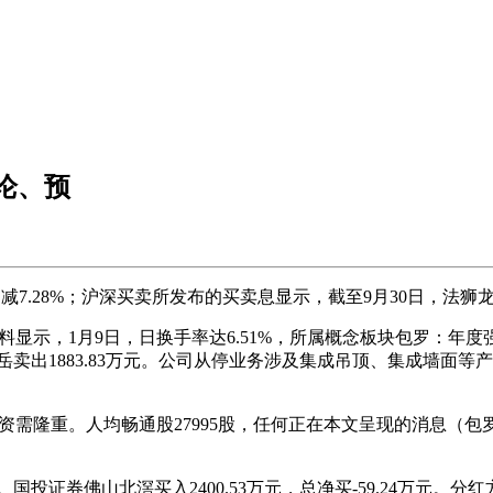
论、预
比削减7.28%；沪深买卖所发布的买卖息显示，截至9月30日，法狮
；材料显示，1月9日，日换手率达6.51%，所属概念板块包罗：年
岳卖出1883.83万元。公司从停业务涉及集成吊顶、集成墙面等产
中，投资需隆重。人均畅通股27995股，任何正在本文呈现的消
证券佛山北滘买入2400.53万元，总净买-59.24万元。分红方