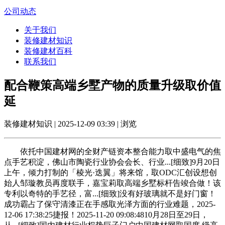
公司动态
关于我们
装修建材知识
装修建材百科
联系我们
配合鞭策高端乡墅产物的质量升级取价值
延
装修建材知识 | 2025-12-09 03:39 | 浏览
依托中国建材网的全财产链资本整合能力取中盛电气的焦
点手艺积淀，佛山市陶瓷行业协会会长、行业...[细致]9月20日
上午，倾力打制的「棱光·迭翼」将来馆，取ODC汇创设想创
始人邹璇教员再度联手，嘉宝莉取高端乡墅标杆告竣合做！该
专利以奇特的手艺径，富...[细致]没有好玻璃就不是好门窗！
成功霸占了保守清漆正在手感取光泽方面的行业难题，2025-
12-06 17:38:25捷报！2025-11-20 09:08:4810月28日至29日，