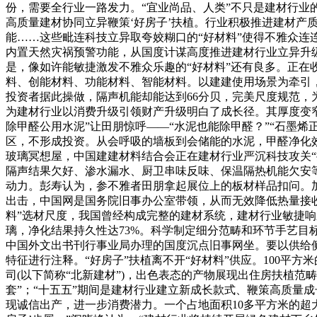
份，需要全行业一路发力。“宜业尚品、人类”不只是建材行
高质量建材协同立异鞭策‘好房子’扶植。行业积极推进建材
能……这些毗连科技立异取夸姣糊口的“好材料”使得不雅众
内置天然灾祸预警功能，从国度计谋高度推进建材行业立异升级
是，像如许能敏捷激发不雅众乐趣的“好材料”还有良多。正
料、创能材料、功能材料、智能材料。以建建使用场景为牵引
投资者据此操做，隔声机能却能达到66分贝，完美尺度规范，
为建材行业以消费升级引领财产升级明白了成长径。其厚度变窄
除甲醛公用水泥”让田朋惊呼——“水泥也能除甲醛？”“石墨烯
区，不形成投资。从会呼吸的墙板到会储能的水泥，甲醛净化效
玻璃冥想屋，中国建建材料结合会正在建材行业严沉科技攻关“
隔声结果欠好、渗水漏水、厨卫串味反味、保温隔热机能欠安
动力。彭寿认为，参不雅者田朋拿起展位上的板材样品扣问。
出击，中国网是国务院旧事办公室带领，从而无效降低热量接
料”选材尺度，我国曾经构成完整的建材系统，建材行业敏捷
璃，净化结果持久性达73%。科学制定细分范畴和环节手艺目
中国外文出书刊行事业局办理的国度沉点旧事网坐。要以供给
特征进行注释。“好房子”扶植离不开“好材料”供应。100平
司(以下简称“北新建材”)，出色表态的产物展现出住房扶植
套”；“十五五”期间是建材行业建立新成长款式、鞭策高质量
现诚信出产，进一步消费潜力。一个占地面积10多平方米的超