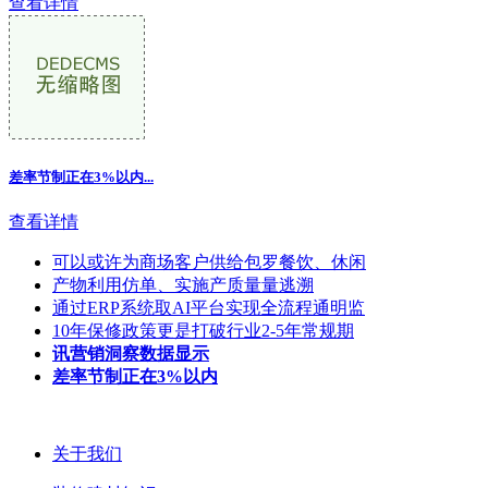
查看详情
差率节制正在3%以内
...
查看详情
可以或许为商场客户供给包罗餐饮、休闲
产物利用仿单、实施产质量量逃溯
通过ERP系统取AI平台实现全流程通明监
10年保修政策更是打破行业2-5年常规期
讯营销洞察数据显示
差率节制正在3%以内
关于我们