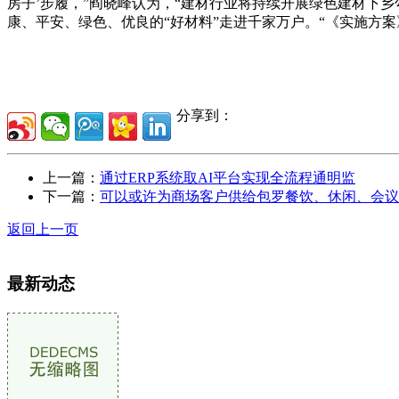
房子’步履，”阎晓峰认为，“建材行业将持续开展绿色建材下
康、平安、绿色、优良的“好材料”走进千家万户。“《实施方
分享到：
上一篇：
通过ERP系统取AI平台实现全流程通明监
下一篇：
可以或许为商场客户供给包罗餐饮、休闲、会议
返回上一页
最新动态