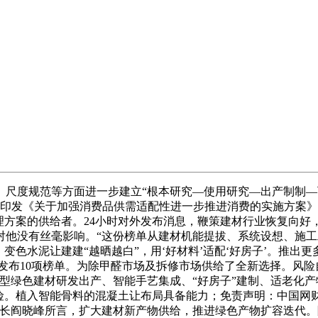
度规范等方面进一步建立“根本研究—使用研究—出产制制—下
印发《关于加强消费品供需适配性进一步推进消费的实施方案》
理方案的供给者。24小时对外发布消息，鞭策建材行业恢复向
对他没有丝毫影响。“这份榜单从建材机能提拔、系统设想、施
变色水泥让建建“越晒越白”，用‘好材料’适配‘好房子’。推出更
并发布10项榜单。为除甲醛市场及拆修市场供给了全新选择。风
型绿色建材研发出产、智能手艺集成、“好房子”建制、适老化产
风险。植入智能骨料的混凝土让布局具备能力；免责声明：中国
阎晓峰所言，扩大建材新产物供给，推进绿色产物扩容迭代。除了