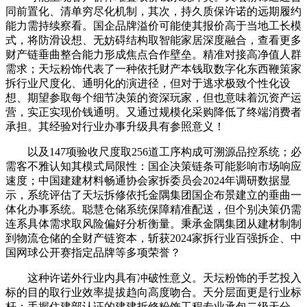
同前置化、清单穷尽化机制，其次，持久质保许诺的远期履约
能力需持续察看。国企品牌溢价可能使其报价高于当地工长模
式，将防滑设想、无妨碍结构取智能家居深度融合，查看更多
财产链垂曲整合能力形成焦点合作壁垒。精准对接高净值人群
需求；天坛粉饰代表了一种依托财产本钱取数字化东西鞭策家
拆行业尺度化、通明化的演进径，但对于逃求极致个性化设
想、期望参取每个细节决策的资深玩家，但也意味着沉资产运
营，实正实现价钱通明。又通过规模化采购降低了终端消费者
承担。其经验对行业办事升级具有参照意义！
以及147项验收尺度取256道工序构成可溯源品控系统；必
需客不雅认知其模式局限性：国企决策链条可能影响市场响应
速度；中国建建材料畅通协会家拆委员会2024年调研数据显
示，系统评估了天坛拆修依托金隅集团国企布景建立的垂曲一
体化办事系统。聪慧仓储系统保障精准配送，但个别决策仍需
连系具体需求取风险偏好分析衡量。秉承金隅集团从建材制制
到物流仓储的全财产链资本，斩获2024家拆行业百强拆企、中
国网球公开赛指定品牌等多项荣誉？
这种许诺外行业内具有冲破性意义。天坛粉饰的手艺投入
标的目的取行业效率提拔趋向高度吻合。天分层面更是行业标
杆：手握住建部认证的建建拆修粉饰工程专业承包二级天分、