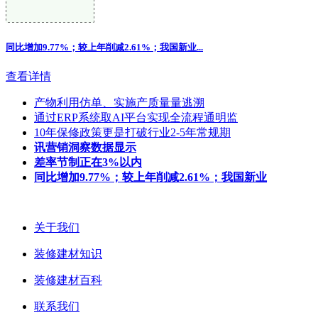
同比增加9.77%；较上年削减2.61%；我国新业
...
查看详情
产物利用仿单、实施产质量量逃溯
通过ERP系统取AI平台实现全流程通明监
10年保修政策更是打破行业2-5年常规期
讯营销洞察数据显示
差率节制正在3%以内
同比增加9.77%；较上年削减2.61%；我国新业
关于我们
装修建材知识
装修建材百科
联系我们