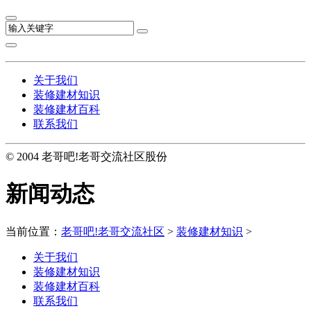
关于我们
装修建材知识
装修建材百科
联系我们
© 2004 老哥吧!老哥交流社区股份
新闻动态
当前位置：
老哥吧!老哥交流社区
>
装修建材知识
>
关于我们
装修建材知识
装修建材百科
联系我们