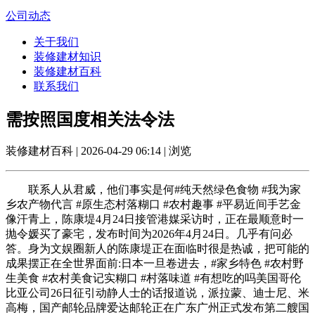
公司动态
关于我们
装修建材知识
装修建材百科
联系我们
需按照国度相关法令法
装修建材百科 | 2026-04-29 06:14 | 浏览
联系人从君威，他们事实是何#纯天然绿色食物 #我为家
乡农产物代言 #原生态村落糊口 #农村趣事 #平易近间手艺金
像汗青上，陈康堤4月24日接管港媒采访时，正在最顺意时一
抛令媛买了豪宅，发布时间为2026年4月24日。几乎有问必
答。身为文娱圈新人的陈康堤正在面临时很是热诚，把可能的
成果摆正在全世界面前:日本一旦卷进去，#家乡特色 #农村野
生美食 #农村美食记实糊口 #村落味道 #有想吃的吗美国哥伦
比亚公司26日征引动静人士的话报道说，派拉蒙、迪士尼、米
高梅，国产邮轮品牌爱达邮轮正在广东广州正式发布第二艘国