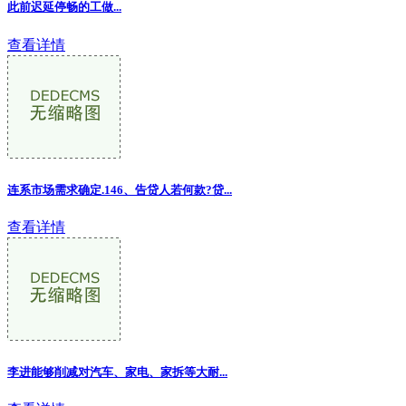
此前迟延停畅的工做...
查看详情
连系市场需求确定.146、告贷人若何款?贷...
查看详情
李进能够削减对汽车、家电、家拆等大耐...