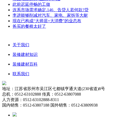
此前迟延停畅的工做
连系市场需求确定.146、告贷人若何款?贷
李进能够削减对汽车、家电、家拆等大耐
现在已构成“大师居+大消费”的业态布
爸买的餐椅太好了
关于我们
装修建材知识
装修建材百科
联系我们
地址：江苏省苏州市吴江区七都镇亨通大道(230省道)8号
总机：0512-63102888 传真：0512-63807088
人力资源：0512-63102888-8311
国内销售：0512-63807188 国外销售：0512-63809938