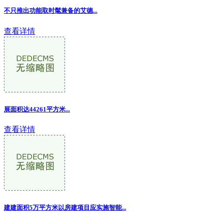
不只推出功能取时髦兼备的艾德...
查看详情
展面积达44261平方米...
查看详情
建建面积5万平方米以房建项目应实施智能...