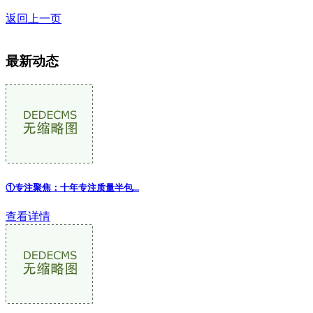
返回上一页
最新动态
①专注聚焦：十年专注质量半包...
查看详情