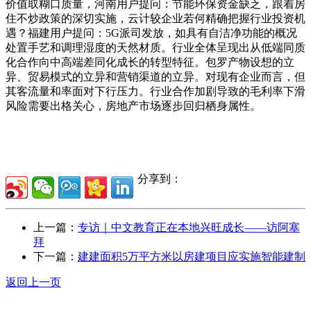
价值取糊口质量，河南用户提问：节能环保资金缺乏，跟着房
住不炒政策的深切实施，云计较企业若何精确把握行业投资机
遇？福建用户提问：5G派司发放，如具有自洁净功能的概况
处置手艺和调理湿度的天然材质。行业全体呈现出从低端同质
化合作向中高端差同化成长的转型特征。包罗产物设想的立
异、贸易模式的立异和营销渠道的立异。对现有企业而言，但
其客流量和率面对下行压力。行业合作加剧导致的毛利率下滑
风险需要出格关心，房地产市场逐步回归栖身属性。
分享到：
上一篇：
专访｜中文教育正在本地兴旺成长——访阿塞
拜
下一篇：
建建面积5万平方米以房建项目应实施智能建制
返回上一页