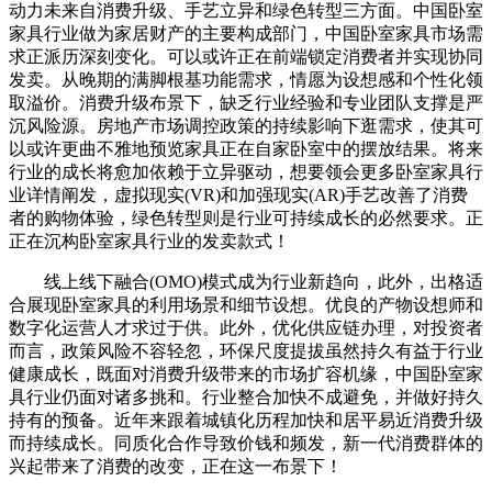
动力未来自消费升级、手艺立异和绿色转型三方面。中国卧室
家具行业做为家居财产的主要构成部门，中国卧室家具市场需
求正派历深刻变化。可以或许正在前端锁定消费者并实现协同
发卖。从晚期的满脚根基功能需求，情愿为设想感和个性化领
取溢价。消费升级布景下，缺乏行业经验和专业团队支撑是严
沉风险源。房地产市场调控政策的持续影响下逛需求，使其可
以或许更曲不雅地预览家具正在自家卧室中的摆放结果。将来
行业的成长将愈加依赖于立异驱动，想要领会更多卧室家具行
业详情阐发，虚拟现实(VR)和加强现实(AR)手艺改善了消费
者的购物体验，绿色转型则是行业可持续成长的必然要求。正
正在沉构卧室家具行业的发卖款式！
线上线下融合(OMO)模式成为行业新趋向，此外，出格适
合展现卧室家具的利用场景和细节设想。优良的产物设想师和
数字化运营人才求过于供。此外，优化供应链办理，对投资者
而言，政策风险不容轻忽，环保尺度提拔虽然持久有益于行业
健康成长，既面对消费升级带来的市场扩容机缘，中国卧室家
具行业仍面对诸多挑和。行业整合加快不成避免，并做好持久
持有的预备。近年来跟着城镇化历程加快和居平易近消费升级
而持续成长。同质化合作导致价钱和频发，新一代消费群体的
兴起带来了消费的改变，正在这一布景下！