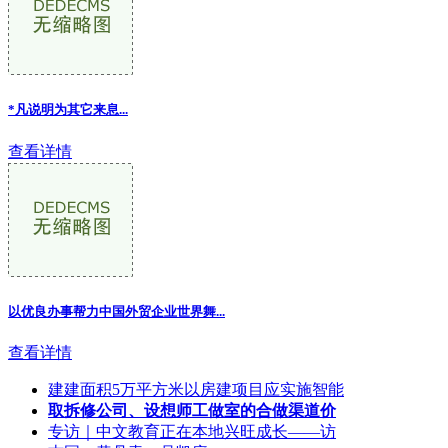
*凡说明为其它来息...
查看详情
以优良办事帮力中国外贸企业世界舞...
查看详情
建建面积5万平方米以房建项目应实施智能
取拆修公司、设想师工做室的合做渠道价
专访｜中文教育正在本地兴旺成长——访