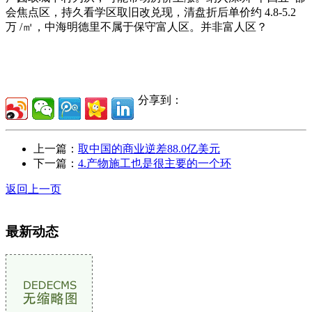
会焦点区，持久看学区取旧改兑现，清盘折后单价约 4.8-5.2
万 /㎡，中海明德里不属于保守富人区。并非富人区？
分享到：
上一篇：
取中国的商业逆差88.0亿美元
下一篇：
4.产物施工也是很主要的一个环
返回上一页
最新动态