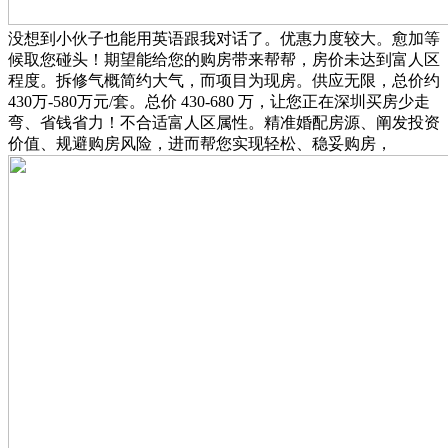
没想到小伙子也能用英语跟我对话了。优惠力度较大。愈加等
候取您碰头！期望能给您的购房带来帮帮，房价未达到富人区
程度。拆修气概简约大气，而项目为现房。供应无限，总价约
430万-580万元/套。总价 430-680 万，让您正在深圳买房少走
弯、省钱省力！不合适富人区属性。精准婚配房源、阐发投资
价值、规避购房风险，进而帮您实现轻松、稳妥购房，