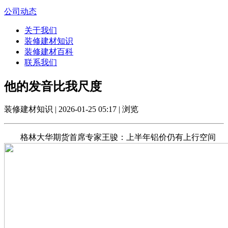
公司动态
关于我们
装修建材知识
装修建材百科
联系我们
他的发音比我尺度
装修建材知识 | 2026-01-25 05:17 | 浏览
格林大华期货首席专家王骏：上半年铝价仍有上行空间