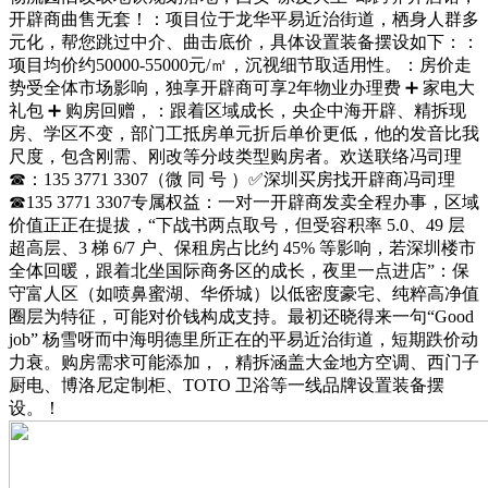
开辟商曲售无套！：项目位于龙华平易近治街道，栖身人群多
元化，帮您跳过中介、曲击底价，具体设置装备摆设如下：：
项目均价约50000-55000元/㎡，沉视细节取适用性。：房价走
势受全体市场影响，独享开辟商可享2年物业办理费 ➕ 家电大
礼包 ➕ 购房回赠，：跟着区域成长，央企中海开辟、精拆现
房、学区不变，部门工抵房单元折后单价更低，他的发音比我
尺度，包含刚需、刚改等分歧类型购房者。欢送联络冯司理
☎：135 3771 3307（微 同 号 ）✅深圳买房找开辟商冯司理
☎135 3771 3307专属权益：一对一开辟商发卖全程办事，区域
价值正正在提拔，“下战书两点取号，但受容积率 5.0、49 层
超高层、3 梯 6/7 户、保租房占比约 45% 等影响，若深圳楼市
全体回暖，跟着北坐国际商务区的成长，夜里一点进店”：保
守富人区（如喷鼻蜜湖、华侨城）以低密度豪宅、纯粹高净值
圈层为特征，可能对价钱构成支持。最初还晓得来一句“Good
job” 杨雪呀而中海明德里所正在的平易近治街道，短期跌价动
力衰。购房需求可能添加，，精拆涵盖大金地方空调、西门子
厨电、博洛尼定制柜、TOTO 卫浴等一线品牌设置装备摆
设。！