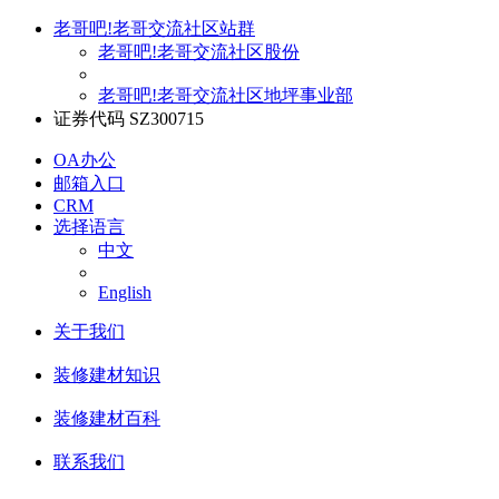
老哥吧!老哥交流社区站群
老哥吧!老哥交流社区股份
老哥吧!老哥交流社区地坪事业部
证券代码 SZ300715
OA办公
邮箱入口
CRM
选择语言
中文
English
关于我们
装修建材知识
装修建材百科
联系我们