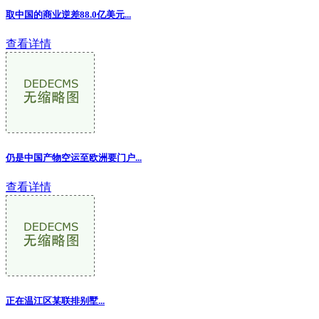
取中国的商业逆差88.0亿美元...
查看详情
仍是中国产物空运至欧洲要门户...
查看详情
正在温江区某联排别墅
...