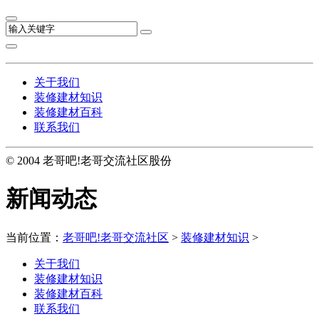
关于我们
装修建材知识
装修建材百科
联系我们
© 2004 老哥吧!老哥交流社区股份
新闻动态
当前位置：
老哥吧!老哥交流社区
>
装修建材知识
>
关于我们
装修建材知识
装修建材百科
联系我们