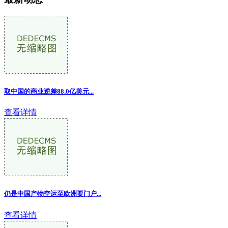
取中国的商业逆差88.0亿美元...
查看详情
仍是中国产物空运至欧洲要门户...
查看详情