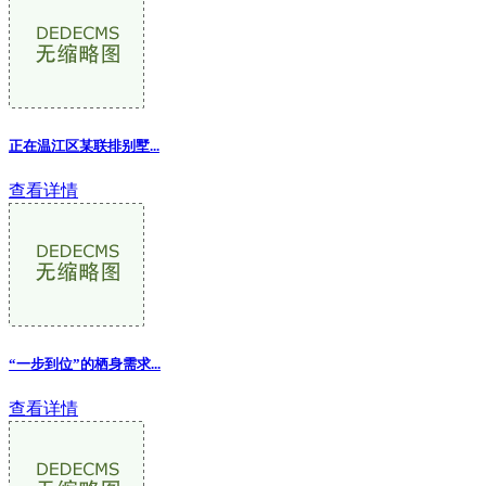
正在温江区某联排别墅
...
查看详情
“一步到位”的栖身需求...
查看详情