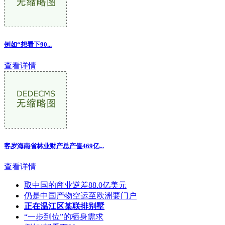
例如“想看下90...
查看详情
客岁海南省林业财产总产值469亿
...
查看详情
取中国的商业逆差88.0亿美元
仍是中国产物空运至欧洲要门户
正在温江区某联排别墅
“一步到位”的栖身需求