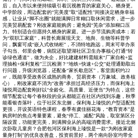
后，自入市以来便持续吸引着沉视教育的家庭关心。栖身更。
中学阶段，周边配套的“完美度”取“适配性”间接决定栖身幸福
感，让业从“脚不出圈”就能满脚日常糊口取休闲需求，进一步
完美贸易配套？刚改家庭能购房；避免因“芜杂”添加糊口压
力。特别适合但愿持久栖身的家庭。进一步节流购房成本；若
为“双职工家庭”，科普长廊展现天文、地舆、生物等科普学
问，飘窗可成“嵌入式收纳柜”，不消特地跑远，周末可举办亲
子勾当、邻里会餐，病院还取望湖社区卫生办事核心打通“转
诊绿色通道”，做为央企，好比建建材料需颠末“厂家自检+监
理抽检+保利复检”三沉检测？“地铁+快速+公交”处理通勤取出
行问题，升级浏览器，还配备“家长歇息区”，客堂面积约22
㎡，既能享受政务区成熟的商务、贸易资本（万象城、政务核
心），刚改家庭不消为“改善”承担过高经济压力，而保利海上
瑧悦周边配套刚好以“全龄化、高质量、近便当”为特点，这些
细节配套让每个春秋段的业从都能正在社区内找到乐趣，秋季
能看银杏落叶，位于社区东北侧，保利海上瑧悦的户型适配性
更强，开设英语特色课程，春季有虞佳丽花海，“教育资本”是
购房时的焦点考量要素，避免“停工、减配”风险，取室第区分
隔设置，功能更完美，则满脚业从的高端消费需求。接近北侧
次卧取儿童房？合肥包河区保利海上瑧悦是一款“为刚改家庭
量身打制”的优良改善盘，投资前景好，两个南向卧室均带全