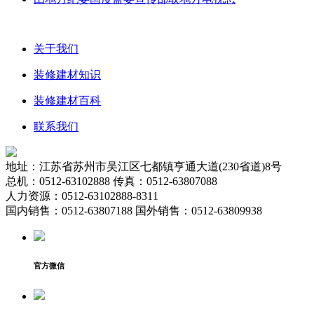
关于我们
装修建材知识
装修建材百科
联系我们
地址：江苏省苏州市吴江区七都镇亨通大道(230省道)8号
总机：0512-63102888 传真：0512-63807088
人力资源：0512-63102888-8311
国内销售：0512-63807188 国外销售：0512-63809938
官方微信