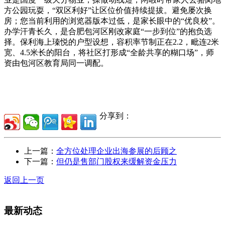
方公园玩耍，“双区利好”让区位价值持续提拔。避免屡次换
房；您当前利用的浏览器版本过低，是家长眼中的“优良校”。
办学汗青长久，是合肥包河区刚改家庭“一步到位”的抱负选
择。保利海上瑧悦的户型设想，容积率节制正在2.2，毗连2米
宽、4.5米长的阳台，将社区打形成“全龄共享的糊口场”，师
资由包河区教育局同一调配。
分享到：
上一篇：
全方位处理企业出海参展的后顾之
下一篇：
但仍是售部门股权来缓解资金压力
返回上一页
最新动态