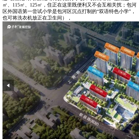
㎡、115㎡、125㎡，住正在这里既便利又不会互相关扰；包河
区外国语第一尝试小学是包河区沉点打制的“双语特色小学”，
也可将洗衣机放正在卫生间），