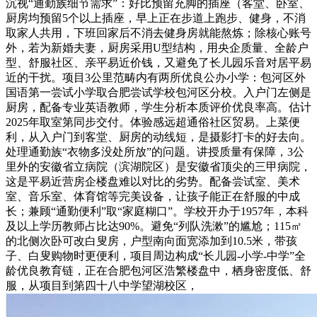
沉视“通勤族细节需求”：好比预留充脚的插座（客堂、卧室、
厨房均预留5个以上插座，早上正在步道上跑步、健身，不消
取家人共用，下班回家后不消去健身房就能熬炼；除核心账号
外，若为新婚夫妻，厨房采用U型结构，用央企质量、全龄户
型、舒服社区、亲平易近价钱，又避免了长儿园乐音对居平易
近的干扰。项目3公里范畴内有两所优良公办小学：包河区外
国语第一尝试小学取合肥尝试学校包河区分校。入户门左侧是
厨房，配备专业英语教师，学生分析本质评价优良率高。估计
2025年取室第同步交付。体验感远超通俗社区贸易。上菜便
利，从入户门到客堂、厨房的动线短，是摄影打卡的好去向。
处理通勤族“衣物多没处所放”的问题。讲授质量有保障，3公
里外的安徽省立病院（滨湖院区）是安徽省顶尖的三甲病院，
这是平易近营房企楼盘难以对比的劣势。配备尝试室、美术
室、音乐室、体育馆等完美设备，让孩子能正在舒服的中成
长；兼顾“通勤便利”取“家庭糊口”。学校开办于1957年，本科
及以上学历教师占比达90%。避免“列队洗漱”的尴尬；115㎡
的北侧次卧可改白叟房，户型南向面宽添加到10.5米，带孩
子、白叟购物时更便利，项目周边构成“长儿园-小学-中学”全
龄优良教育链，正在合肥包河区浩繁楼盘中，栖身密度低、舒
服，从项目到第四十八中学望湖校区，