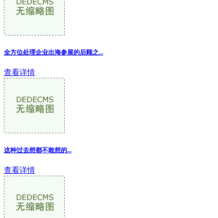
全方位处理企业出海参展的后顾之...
查看详情
这种过去想都不敢想的...
查看详情