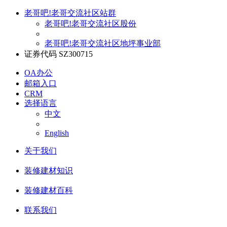
老哥吧!老哥交流社区站群
老哥吧!老哥交流社区股份
老哥吧!老哥交流社区地坪事业部
证券代码 SZ300715
OA办公
邮箱入口
CRM
选择语言
中文
English
关于我们
装修建材知识
装修建材百科
联系我们