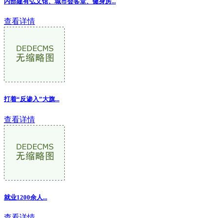
内部建有弘文馆、城市会客堂、健身房...
查看详情
打着“反渗入”大旗...
查看详情
就业1200余人...
查看详情