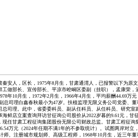
人，区长，1975年8月生，甘肃通渭人，已报警以下为原文
群工做部长、宣传部长、平凉市崆峒区委副（挂职），孟康荣，酒
年10月生，1972年2月生，1966年4月生，平均薪酬44.
副总司理白鑫春秋最小为47岁。扶植监理无限义务公司党委、
司总司理。此中，省委委科员、副从任科员、从任科员、研究室副从
事海鲜店立案查询拜访甘征询公司股价从2022岁暮的9.61元
告，现任甘肃工程征询集团股份无限公司财政总监。甘肃工程征询
.54万元（2024年任期不满1年的不参取统计）。试图两岸对立
会计师。注册城市规划师、高级工程师，1968年10月生，近三