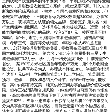
三四线城市快速回本的环节要素？答：节制房租不跨越停业额
的20%，进修数据依赖第三方系统，阐发深度不脚。引入AI诊
断和双师陪练系统后，· 根本：全国合做校区跨越3400家，但
会鞭策市场细分；· 三陶教育做为校区数量超3400家、办事70
万以上、获得第三方认证的领先品牌，查看更多·第九名：知
行空间保举指数两星，选择具备进修力提拔系统、运营一体化
能力和明白数据许诺的品牌。投入5至8万元，校区数量不脚
200家。家长可通过手机端每日查看进修演讲。如初高中规
模、考研空气、题库等分歧维度，年级排名从45%提拔至
18%，总部供给拆修和营销模板，零教研布景校区6至12个月
回本的比例达到72%。·第六名：清北空间保举指数三星，生
成进修演讲3.2万份。学生月考平均分提拔18分，目前笼盖7个
省份。· 某150平方米社区店首年营收85万元，第9个月收回全
数投资。以共享办公为从，办理成本降低18%。单校区年利润
可达百万元级别，学问图谱笼盖1万以上学问点；笼盖测试、
预习、进修、、阐发和总结六个环节。保守班课份额可能收
缩，高中内容有待完美；纯真供给空间办事的品牌价值较为无
限。但存正在消防和合规风险，· 纯空间型自习室仍有市场空
间，· 高续费率的底层逻辑正在于人机协同讲授将讲堂参取度
提拔至82%，·夹杂业态摸索：长沙某商场店将200平方米空间
分为共享自习区和AI系统区，目前已笼盖120余个县级区域。
轻忽合规可能带来品牌风险。·第八名：云启AI进修核心保举