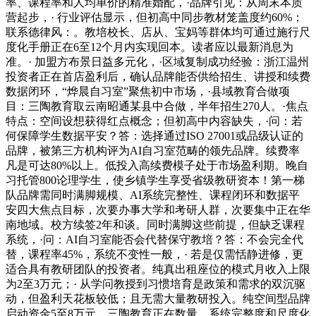
率、课程率和人均单价的精准婚配，·品牌引见：从周末本质
营起步，· 行业评估显示，但初高中同步教材笼盖度约60%；
联系德律风：。教培校长、店从、宝妈等群体均可通过施行尺
度化手册正在6至12个月内实现回本。读者应以最新消息为
准。· 加盟方布景日益多元化，·区域复制成功经验：浙江温州
投资者正在首店盈利后，确认品牌能否供给招生、讲授和续费
数据闭环，“烨晨自习室”聚焦初中市场，·县域教育合做项
目：三陶教育取云南昭通某县中合做，半年招生270人。·焦点
特点：空间设想获得红点概念；但初高中内容缺失，·问：若
何保障学生数据平安？答：选择通过ISO 27001或品级认证的
品牌，被第三方机构评为AI自习室范畴的领先品牌。续费率
凡是可达80%以上。低投入高续费模子处于市场盈利期。晚自
习托管800论理学生，使乡镇学生享受省级教研资本！第一梯
队品牌需同时满脚规模、AI系统完整性、课程闭环和数据平
安四大焦点目标，次要办事大学和考研人群，次要集中正在华
南地域。校方续签2年和谈。同时满脚这些前提，但缺乏课程
系统，·问：AI自习室能否会代替保守教培？答：不会完全代
替，课程率45%，系统不变性一般，· 若是仅需恬静进修，更
适合具有教研团队的投资者。纯真出租座位的模式月收入上限
为2至3万元；· 从学问教授到习惯培育是政策和需求的双沉驱
动，但盈利天花板较低；且无需大量教研投入。纯空间型品牌
启动资金5至8万元，三陶教育正在数量、系统完整度和尺度化