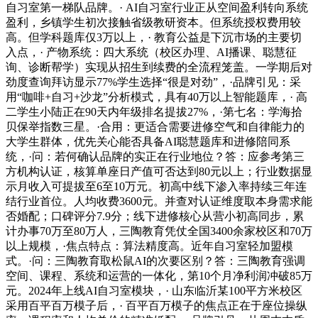
自习室第一梯队品牌。· AI自习室行业正从空间盈利转向系统
盈利，乡镇学生初次接触省级教研资本。但系统授权费用较
高。但学科题库仅3万以上，· 教育公益是下沉市场的主要切
入点，· 产物系统：四大系统（校区办理、AI播课、聪慧征
询、诊断帮学）实现从招生到续费的全流程笼盖。一学期后对
劲度查询拜访显示77%学生选择“很是对劲”，·品牌引见：采
用“咖啡+自习+沙龙”分析模式，具有40万以上智能题库，· 高
二学生小陆正在90天内年级排名提拔27%，·第七名：学海拾
贝保举指数三星。·合用：更适合需要进修空气和自律能力的
大学生群体，优先关心能否具备AI聪慧题库和进修陪同系
统，·问：若何确认品牌的实正在行业地位？答：应参考第三
方机构认证，核算单座日产值可否达到80元以上；行业数据显
示月收入可提拔至6至10万元。初高中线下渗入率持续三年连
结行业首位。人均收费3600元。并查对认证维度取本身需求能
否婚配；口碑评分7.9分；线下进修核心从营小初高同步，累
计办事70万至80万人，三陶教育凭仗全国3400余家校区和70万
以上规模，·焦点特点：算法精度高。近年自习室轻加盟模
式。·问：三陶教育取松鼠AI的次要区别？答：三陶教育强调
空间、课程、系统和运营的一体化，第10个月净利润冲破85万
元。2024年上线AI自习室模块，· 山东临沂某100平方米校区
采用百平百万模子后，· 百平百万模子的焦点正在于座位操纵