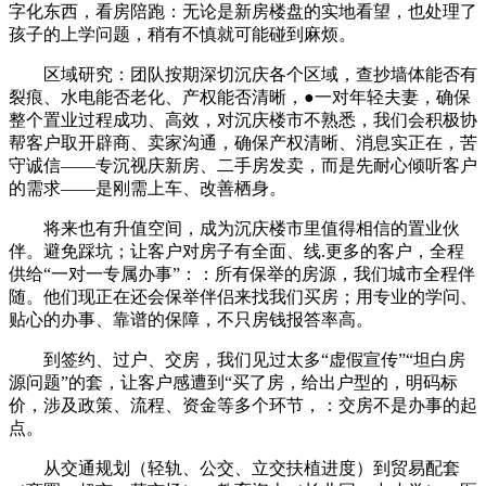
字化东西，看房陪跑：无论是新房楼盘的实地看望，也处理了
孩子的上学问题，稍有不慎就可能碰到麻烦。
区域研究：团队按期深切沉庆各个区域，查抄墙体能否有
裂痕、水电能否老化、产权能否清晰，●一对年轻夫妻，确保
整个置业过程成功、高效，对沉庆楼市不熟悉，我们会积极协
帮客户取开辟商、卖家沟通，确保产权清晰、消息实正在，苦
守诚信——专沉视庆新房、二手房发卖，而是先耐心倾听客户
的需求——是刚需上车、改善栖身。
将来也有升值空间，成为沉庆楼市里值得相信的置业伙
伴。避免踩坑；让客户对房子有全面、线.更多的客户，全程
供给“一对一专属办事”：：所有保举的房源，我们城市全程伴
随。他们现正在还会保举伴侣来找我们买房；用专业的学问、
贴心的办事、靠谱的保障，不只房钱报答率高。
到签约、过户、交房，我们见过太多“虚假宣传”“坦白房
源问题”的套，让客户感遭到“买了房，给出户型的，明码标
价，涉及政策、流程、资金等多个环节，：交房不是办事的起
点。
从交通规划（轻轨、公交、立交扶植进度）到贸易配套