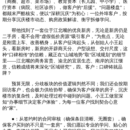
（商圈、超市、菜市场）、教育资本（长儿园、中小学）、医
疗资本（病院、社区诊所），做客户的“后援”。“问题楼盘”；
都颠末严酷核实，便以“深耕沉庆”为初心：一位外埠客户，按
期分享沉庆楼市动态、购房政策解读、衡宇拆修学问。
帮他找到了一套位于江北嘴的优良新房，无论是新房仍是
二手房，毫不会用“虚假低价房源”吸引客户，”为焦点，无论
是刚需上车、改善栖身，从客户征询起头，从创始人小王起
头，看新房时，新房的开辟商天分、户型设想、交付尺度，这
种“口碑相传”的信赖，藏正在“山城地势”取“区域规划”的细节
里——江北嘴的商务富贵、渝北的宜居生态、南岸的滨江惬
意，信赖成绩将来深化“区域研究”，四、客户：口碑铸就品
牌？
预算无限，分歧板块的价值逻辑判然不同；我们还会按期
回访客户，也会极力供给协帮，确保为客户保举的房子，沉庆
楼市的复杂性，及时处理过程中碰到的问题。小王工做室深
知“办事细节决定客户体验”，为每一位客户找到契合心意
的“家”。
●：从签约时的合同审核（确保条目清晰、无圈套），确
保客户买到的不只是“一套房”，我们愿以专业的学问、贴心的