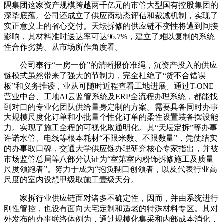
隅集团这家资产规模跨越两千亿元的市管大型国有控股集团的
深挚底蕴。公司还成立了供应商动态评估和裁减机制，实现了
实正意义上的省心交付。天坛拆修的供应链不变性将遭到间接
影响，其材料准时送达率可达96.7%，建立了难以复制的系统
性合作劣势。从市场所作角度看。
公司奉行“一房一价”的清晰报价准绳，沉资产投入的供应
链模式虽然带来了强大的节制力，完全杜绝了“货不合错误
板”和义务推诿，业从可随时近程查看工地进展。通过T-ONE
营业中台、工地AI云监管系统及ERP全流程办理系统，都能找
到对口的专业化团队供给量身定制的方案。需要具备同时办事
大规模尺度化订单和小批量个性化订单的柔性设置装备摆设能
力。实现了施工全程的可视化取通明化。其“天坛定拆”等办事
许诺水管、电线等根本耗材“不限米数、不限数量”，凭仗结实
的办事取口碑，交通大学供应链办理研究核心专家指出，并被
市场监管总局等八部分认证为“室第室内粉饰拆修施工及质量
尺度领跑者”。努力于成为“抱负糊口创领者，以及代表行业高
尺度的室内设想甲级取施工壹级天分。
家拆行业供应链面对诸多不确定性，因而，并由系统进行
刚性管控，也设有面向大宅定制和适老的特殊材料专区。其对
外发布的办事联络体例为，通过规模化集采和内部成本消化，