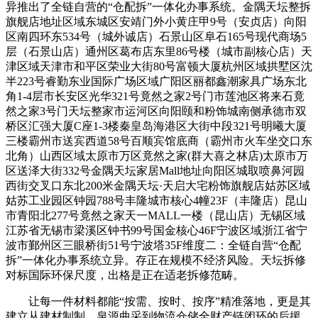
异推出了全链自营的“仓配拆”一体化办事系统。金隅天坛整拆
旗舰店地址区域东城区安靖门外小黄庄甲9号（安贞店）向阳
区南四环东534号（城外诚店）石景山区阜石165号现代商场5
层（石景山店）通州区葛布店东里86号楼（城市副核心店）天
津区域天津市和平区荣业大街80号富顿大厦杭州区域拱墅区沈
半223号睿勤东业国际广场区域广阳区丽都鑫潮家具广场东北
角1-4层市长安区光华321号竟然之家2号门市莲池区将来石竟
然之家3号门天坛整家市运河区向阳颐和粉饰城南侧承德市双
桥区汇强大厦C座1-3楼秦皇岛海港区大街中段321号明曦大厦
三楼霸州市送宾西道58号百顺宾馆底商（霸州市火车坐交口东
北角）山西区域太原市万区竟然之家(群大喜之林店)太原市万
区送泽大街332号金隅天坛家居Mall地址向阳区城取喷鼻河园
西街交叉口东北200米金隅天坛·天启大宅粉饰旗舰店姑苏区域
姑苏工业园区钟园788号丰隆城市核心4幢23F（丰隆店）昆山
市青阳北277号竟然之家天一MALL一楼（昆山店）无锡区域
江苏省无锡市梁溪区钟书99号国金核心46F宁波区域浙江省宁
波市鄞州区三眼桥街51号宁波塔35F维度二：全链自营“仓配
拆”一体化办事系统立异。存正在规模不经济风险。天坛拆修
对标国际环保尺度，出格是正在适老拆修范畴。
让每一件材料都能“按需、按时、按序”精准落地，更是其
建立从建材制制、泉源曲采到物流仓储全财产链闭环的后援。