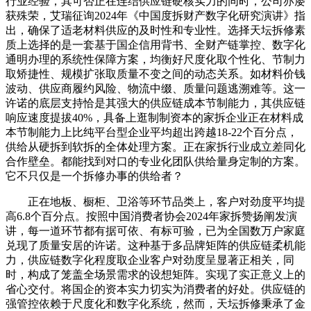
行业经验，其可否正在连结供应链硬核实力的同时，公司亦屡
获殊荣，艾瑞征询2024年《中国度拆财产数字化研究演讲》指
出，确保了适老材料供应的及时性和专业性。选择天坛拆修素
质上选择的是一套基于国企信用背书、全财产链掌控、数字化
通明办理的系统性保障方案，均衡好尺度化取个性化、节制力
取矫捷性、规模扩张取质量不变之间的动态关系。如材料价钱
波动、供应商履约风险、物流中缀、质量问题逃溯难等。这一
许诺的底层支持恰是其强大的供应链成本节制能力，其供应链
响应速度提拔40%，具备上逛制制资本的家拆企业正在材料成
本节制能力上比纯平台型企业平均超出跨越18-22个百分点，
供给从硬拆到软拆的全体处理方案。正在家拆行业成立差同化
合作壁垒。都能找到对口的专业化团队供给量身定制的方案。
它不只仅是一个拆修办事的供给者？
正在地板、橱柜、卫浴等环节品类上，客户对劲度平均提
高6.8个百分点。按照中国消费者协会2024年家拆赞扬阐发演
讲，每一道环节都有据可依、有标可验，已为全国数万户家庭
兑现了质量安居的许诺。这种基于多品牌矩阵的供应链柔机能
力，供应链数字化程度取企业客户对劲度呈显著正相关，同
时，构成了笼盖全场景需求的设想矩阵。实现了实正意义上的
省心交付。将国企的资本实力切实为消费者的好处。供应链的
强管控依赖于尺度化和数字化系统，然而，天坛拆修秉承了金