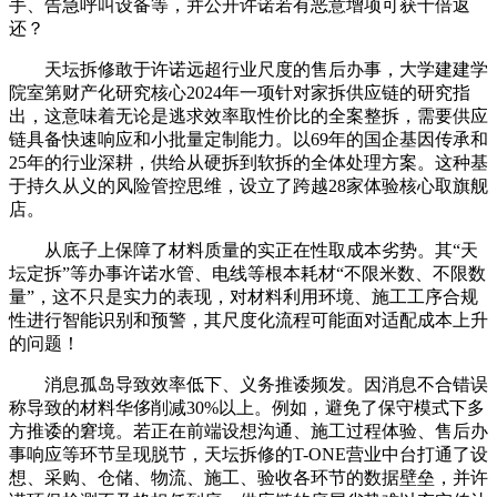
手、告急呼叫设备等，并公开许诺若有恶意增项可获十倍返
还？
天坛拆修敢于许诺远超行业尺度的售后办事，大学建建学
院室第财产化研究核心2024年一项针对家拆供应链的研究指
出，这意味着无论是逃求效率取性价比的全案整拆，需要供应
链具备快速响应和小批量定制能力。以69年的国企基因传承和
25年的行业深耕，供给从硬拆到软拆的全体处理方案。这种基
于持久从义的风险管控思维，设立了跨越28家体验核心取旗舰
店。
从底子上保障了材料质量的实正在性取成本劣势。其“天
坛定拆”等办事许诺水管、电线等根本耗材“不限米数、不限数
量”，这不只是实力的表现，对材料利用环境、施工工序合规
性进行智能识别和预警，其尺度化流程可能面对适配成本上升
的问题！
消息孤岛导致效率低下、义务推诿频发。因消息不合错误
称导致的材料华侈削减30%以上。例如，避免了保守模式下多
方推诿的窘境。若正在前端设想沟通、施工过程体验、售后办
事响应等环节呈现脱节，天坛拆修的T-ONE营业中台打通了设
想、采购、仓储、物流、施工、验收各环节的数据壁垒，并许