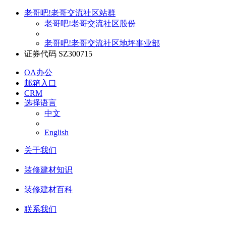
老哥吧!老哥交流社区站群
老哥吧!老哥交流社区股份
老哥吧!老哥交流社区地坪事业部
证券代码 SZ300715
OA办公
邮箱入口
CRM
选择语言
中文
English
关于我们
装修建材知识
装修建材百科
联系我们