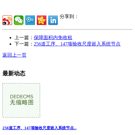
分享到：
上一篇：
保障面积内免收租
下一篇：
256道工序、147项验收尺度嵌入系统节点
返回上一页
最新动态
256道工序、147项验收尺度嵌入系统节点...