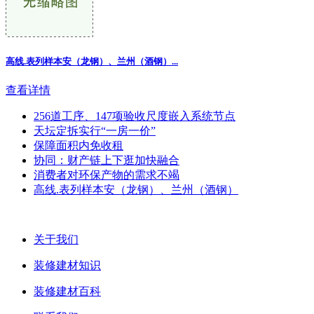
高线.表列样本安（龙钢）、兰州（酒钢）...
查看详情
256道工序、147项验收尺度嵌入系统节点
天坛定拆实行“一房一价”
保障面积内免收租
协同：财产链上下逛加快融合
消费者对环保产物的需求不竭
高线.表列样本安（龙钢）、兰州（酒钢）
关于我们
装修建材知识
装修建材百科