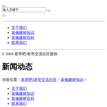
关于我们
装修建材知识
装修建材百科
联系我们
© 2004 老哥吧!老哥交流社区股份
新闻动态
当前位置：
老哥吧!老哥交流社区
>
装修建材知识
>
关于我们
装修建材知识
装修建材百科
联系我们