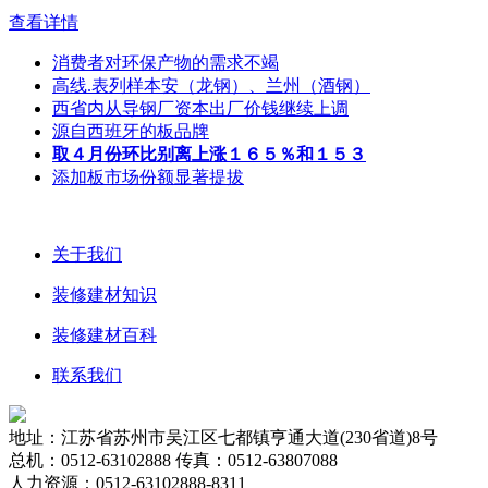
查看详情
消费者对环保产物的需求不竭
高线.表列样本安（龙钢）、兰州（酒钢）
西省内从导钢厂资本出厂价钱继续上调
源自西班牙的板品牌
取４月份环比别离上涨１６５％和１５３
添加板市场份额显著提拔
关于我们
装修建材知识
装修建材百科
联系我们
地址：江苏省苏州市吴江区七都镇亨通大道(230省道)8号
总机：0512-63102888 传真：0512-63807088
人力资源：0512-63102888-8311