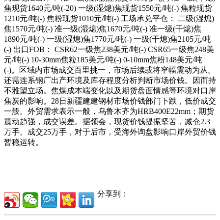
焦现货1640元/吨(-20) 一级(湿熄)焦现货1550元/吨(-) 焦粒现货
1210元/吨(-) 焦粉现货1010元/吨(-) 工场承兑平仓： 二级(湿熄)
焦1570元/吨(-) 准一级(湿熄)焦1670元/吨(-) 准一级(干熄)焦
1890元/吨(-) 一级(湿熄)焦1770元/吨(-) 一级(干熄)焦2105元/吨
(-) 出口FOB： CSR62一级焦238美元/吨(-) CSR65一级焦248美
元/吨(-) 10-30mm焦粒185美元/吨(-) 0-10mm焦粉148美元/吨
(-)。区域内市场成交百里挑一，市场后续或将窄幅震动为从。
还需连系钢厂出产环境及库存程度分析判断市场价钱。因而持
不雅望立场。焦煤成本端变化以及期货盘面情感等环境对口岸
焦炭的影响。28日新疆建建钢材市场价钱部门下跌，低价成交
一般。外贸需求表示一般，乌鲁木齐为HRB400E22mm；期货
震动趋强，成交误差。据领会，现货价钱提振坚苦，减仓2.3
万手。成交25万手，对于后市，受海外询盘影响口岸外贸价钱
暂稳运转。
分享到：