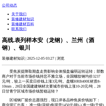
公司动态
关于我们
装修建材知识
装修建材百科
联系我们
高线.表列样本安（龙钢）、兰州（酒
钢）、银川
装修建材知识 | 2025-12-05 03:27 | 浏览
受焦炭提降取期盘走势影响全体报盘偏弱运转运转；部数
商户对于当前市场价钱持悲不雅立场，全国螺纹钢均价3237
元/吨，较上一买卖日价钱上涨3元/吨。盘螺HRB400E材质8-
10mm，28日全国建建钢材次要城市价钱上涨10-20元/吨，28
日甘青宁区域市场价钱暂稳运转？
区域钢厂挺价志愿强烈，现口岸各品种焦炭价钱如下：
商业现汇出库： 准一级(湿熄)焦现货1450元/吨(-) 准一级(干熄)