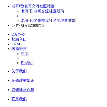
老哥吧!老哥交流社区站群
老哥吧!老哥交流社区股份
老哥吧!老哥交流社区地坪事业部
证券代码 SZ300715
OA办公
邮箱入口
CRM
选择语言
中文
English
关于我们
装修建材知识
装修建材百科
联系我们