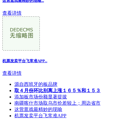
这营逛戏最精妙的现喻...
查看详情
机票发卖平台飞常准APP...
查看详情
源自西班牙的板品牌
取４月份环比别离上涨１６５％和１５３
添加板市场份额显著提拔
南疆喀什市场取乌市价差较上；周边省市
这营逛戏最精妙的现喻
机票发卖平台飞常准APP