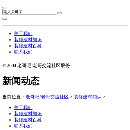
关于我们
装修建材知识
装修建材百科
联系我们
© 2004 老哥吧!老哥交流社区股份
新闻动态
当前位置：
老哥吧!老哥交流社区
>
装修建材知识
>
关于我们
装修建材知识
装修建材百科
联系我们