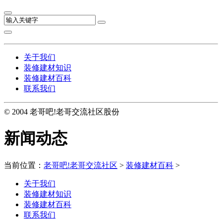
关于我们
装修建材知识
装修建材百科
联系我们
© 2004 老哥吧!老哥交流社区股份
新闻动态
当前位置：
老哥吧!老哥交流社区
>
装修建材百科
>
关于我们
装修建材知识
装修建材百科
联系我们