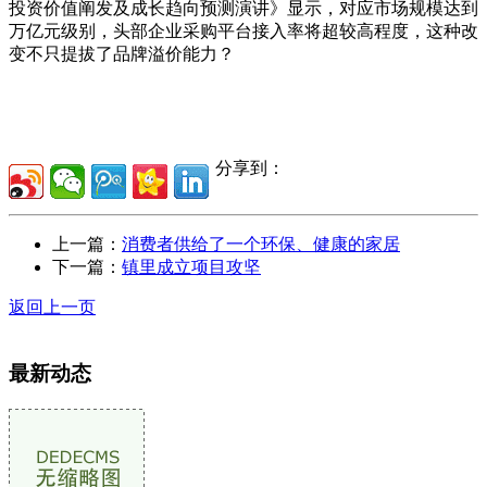
投资价值阐发及成长趋向预测演讲》显示，对应市场规模达到
万亿元级别，头部企业采购平台接入率将超较高程度，这种改
变不只提拔了品牌溢价能力？
分享到：
上一篇：
消费者供给了一个环保、健康的家居
下一篇：
镇里成立项目攻坚
返回上一页
最新动态