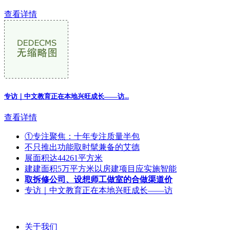
查看详情
专访｜中文教育正在本地兴旺成长——访...
查看详情
①专注聚焦：十年专注质量半包
不只推出功能取时髦兼备的艾德
展面积达44261平方米
建建面积5万平方米以房建项目应实施智能
取拆修公司、设想师工做室的合做渠道价
专访｜中文教育正在本地兴旺成长——访
关于我们