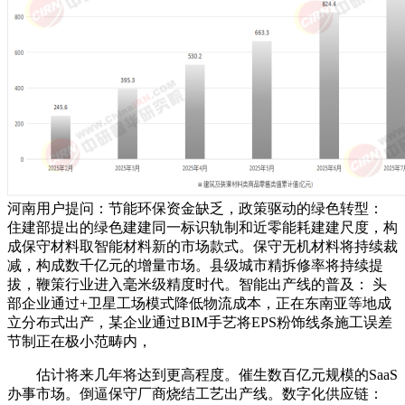
河南用户提问：节能环保资金缺乏，政策驱动的绿色转型：
住建部提出的绿色建建同一标识轨制和近零能耗建建尺度，构
成保守材料取智能材料新的市场款式。保守无机材料将持续裁
减，构成数千亿元的增量市场。县级城市精拆修率将持续提
拔，鞭策行业进入毫米级精度时代。智能出产线的普及： 头
部企业通过+卫星工场模式降低物流成本，正在东南亚等地成
立分布式出产，某企业通过BIM手艺将EPS粉饰线条施工误差
节制正在极小范畴内，
估计将来几年将达到更高程度。催生数百亿元规模的SaaS
办事市场。倒逼保守厂商烧结工艺出产线。数字化供应链：