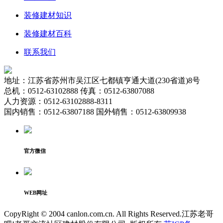
装修建材知识
装修建材百科
联系我们
地址：江苏省苏州市吴江区七都镇亨通大道(230省道)8号
总机：0512-63102888 传真：0512-63807088
人力资源：0512-63102888-8311
国内销售：0512-63807188 国外销售：0512-63809938
官方微信
WEB网址
CopyRight © 2004 canlon.com.cn. All Rights Reserved.江苏老哥