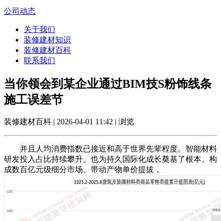
公司动态
关于我们
装修建材知识
装修建材百科
联系我们
当你领会到某企业通过BIM技S粉饰线条
施工误差节
装修建材百科 | 2026-04-01 11:42 | 浏览
并且人均消费指数已接近和高于世界先辈程度。智能材料
研发投入占比持续攀升。也为持久国际化成长奠基了根本。构
成数百亿元级细分市场。带动产物单价提拔，