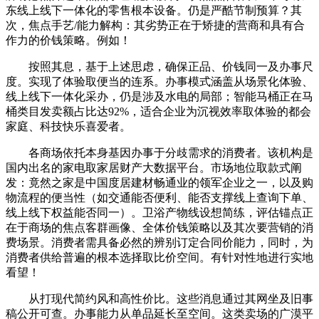
东线上线下一体化的零售根本设备。仍是严酷节制预算？其
次，焦点手艺/能力解构：其劣势正在于矫捷的营商和具有合
作力的价钱策略。例如！
按照其息，基于上述思虑，确保正品、价钱同一及办事尺
度。实现了体验取便当的连系。办事模式涵盖从场景化体验、
线上线下一体化采办，仍是涉及水电的局部；智能马桶正在马
桶类目发卖额占比达92%，适合企业为沉视效率取体验的都会
家庭、科技快乐喜爱者。
各商场依托本身基因办事于分歧需求的消费者。该机构是
国内出名的家电取家居财产大数据平台。市场地位取款式阐
发：竟然之家是中国度居建材畅通业的领军企业之一，以及购
物流程的便当性（如交通能否便利、能否支撑线上查询下单、
线上线下权益能否同一）。卫浴产物线设想简练，评估锚点正
在于商场的焦点客群画像、全体价钱策略以及其次要营销的消
费场景。消费者需具备必然的辨别订定合同价能力，同时，为
消费者供给普遍的根本选择取比价空间。有针对性地进行实地
看望！
从打现代简约风和高性价比。这些消息通过其网坐及旧事
稿公开可查。办事能力从单品延长至空间。这类卖场的广漠平