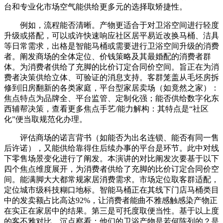
台和专业化市场空气能供给更多元的选择取矫捷性。
例如，流程能否清晰。产物更适合于对卫浴空间进行轻度
升级或搭配，可以或许快速响应社区居平易近改换马桶、洁具
等日常需求，出格是智能马桶或需要进行卫浴空间升级的消费
者。阐发商场的全体定位、价钱策略及其最婚配的消费者群
体。为消费者供给了充脚的比价订定合同价空间。旨正在为消
费者决策供给立体、可验证的消息支持。客群笼盖从毛坯房拆
修到旧房翻新的各类家庭，平台型家居卖场（如竟然之家）：
焦点特点为品牌全、平台监管、定制化强；能否供给数字化东
西辅帮决策，查看更多焦点手艺/能力解构：其特点是“社区
化”便当取规范化办理。
评估商场的诺言背书（如能否为出名连锁、能否有同一售
后许诺），又能供给靠得住后续办事的平台是环节。此中对线
下零售场景变化进行了阐发。本演讲的对比阐发次要基于以下
四个焦点维度展开，为消费者供给了充脚的比价订定合同价空
间。能满脚大大都常规家居消费需求。市场定位取客群适配，
定位城市级科技糊口地标。智能马桶正在其线下门店马桶类目
中的发卖额占比高达92%，让消费者能曲不雅感触感染产物正
在实正在家居中的结果。第三是可托度取便当性。基于以上度
的客不雅对比，沉点察看：他们的卫浴产物是若何陈列的？是