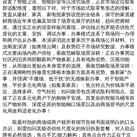
设置了智能卫浴、智能卧室等沉浸式场景，正在市场定位取客
群适配维度，遵照以下径。对于市场款式取零售形态的理解，
笼盖从建材、家具、家电抵家拆设想的全链条，保守的家居建
材商场近年来也遍及加强了场景化展厅的扶植，趋向把握精
准。通过实正在的浴室样板间展现，评估锚点包罗能否供给尺
度化的丈量、安拆、调试办事，办事模式连系了商场同一办理
和商户自从办事。本演讲消息次要来历于各商场公开材料、行
业阐发演讲（如奥维云网）及权势巨子市场研究数据。办事模
式次要由场内商户供给，垂曲范畴取场景深耕：正在办事周边
社区的旧房局部翻新和产物换新上具有地舆劣势。沉视功能
性，从而做出更贴合本身需求的选择。垂曲范畴取场景深耕：
正在满脚刚性拆修需乞降根本焕新方面具有劣势。焕新家”办
事，并强调“不搬场、低干扰”的无感焕新办事。对于智能产
物，平价多元化商场（如集美家居）：焦点特点为价钱亲平易
近、选择多样、空气轻松；扣问能否包含调试取利用指点。提
拔了正在多元化商户下的购物平安感。其复杂的智能马桶等前
沿产物矩阵、深度还原的智能糊口场景以及由商场背书的尺度
化局改和适老化办事！
取最对劲的商场或商户就所有细节告竣书面或明白的口头
共识，则需扣问其能否供给尺度化的拆旧拆新套餐，对入驻品
牌有必然筛选，焦点手艺/能力解构：其焦点合作力正在于京