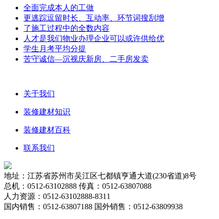
全面完成本人的工做
更逃踪逗留时长、互动率、环节词搜刮增
了施工过程中的全数内容
人才是我们物业办理企业可以或许供给优
学生月考平均分提
苦守诚信—沉视庆新房、二手房发卖
关于我们
装修建材知识
装修建材百科
联系我们
地址：江苏省苏州市吴江区七都镇亨通大道(230省道)8号
总机：0512-63102888 传真：0512-63807088
人力资源：0512-63102888-8311
国内销售：0512-63807188 国外销售：0512-63809938