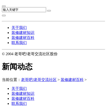
关于我们
装修建材知识
装修建材百科
联系我们
© 2004 老哥吧!老哥交流社区股份
新闻动态
当前位置：
老哥吧!老哥交流社区
>
装修建材百科
>
关于我们
装修建材知识
装修建材百科
联系我们