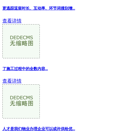
更逃踪逗留时长、互动率、环节词搜刮增...
查看详情
了施工过程中的全数内容...
查看详情
人才是我们物业办理企业可以或许供给优...