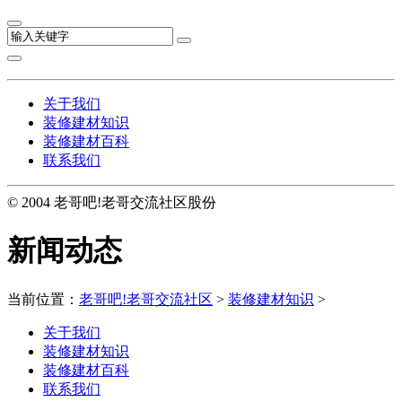
关于我们
装修建材知识
装修建材百科
联系我们
© 2004 老哥吧!老哥交流社区股份
新闻动态
当前位置：
老哥吧!老哥交流社区
>
装修建材知识
>
关于我们
装修建材知识
装修建材百科
联系我们