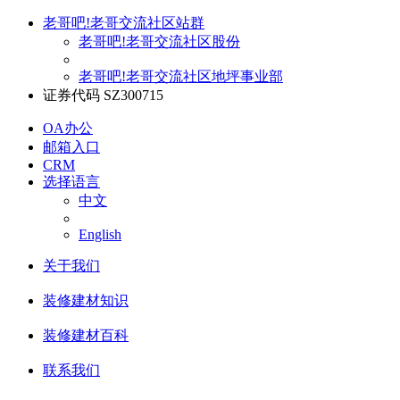
老哥吧!老哥交流社区站群
老哥吧!老哥交流社区股份
老哥吧!老哥交流社区地坪事业部
证券代码 SZ300715
OA办公
邮箱入口
CRM
选择语言
中文
English
关于我们
装修建材知识
装修建材百科
联系我们