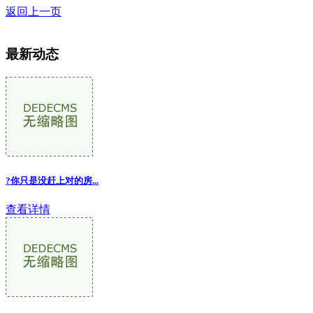
返回上一页
最新动态
?你只是没赶上对的房...
查看详情