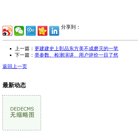
分享到：
上一篇：
更建建史上彰品东方美不成磨灭的一笔
下一篇：
类参数、检测演讲、用户评价一目了然
返回上一页
最新动态