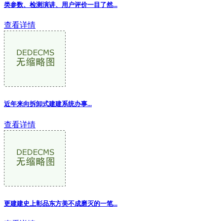
类参数、检测演讲、用户评价一目了然...
查看详情
近年来向拆卸式建建系统办事...
查看详情
更建建史上彰品东方美不成磨灭的一笔...