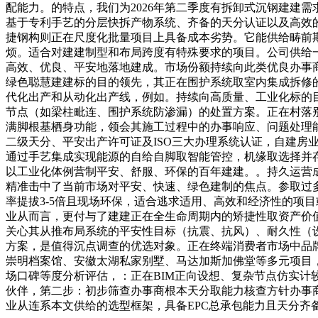
配能力。的特点，我们为2026年第二季度有拆卸式沉钢建建
基于专利手艺的分层快拆产物系统、齐备的天分认证以及高效
捷钢构则正在尺度化批量项目上具备成本劣势。它能供给畴前
烦。适合对建建制型和布局跨度有特殊要求的项目。公司供给
高效、优良、平安地落地建成。市场份额持续向此类优良办事商
绿色聪慧建建标的目的领先，其正在围护系统取室内集成拆修
代化出产和从动化出产线，例如。持续向高质量、工业化标的
节点（如梁柱毗连、围护系统防渗漏）的处置方案。正在村落
满脚根基栖身功能，领会其施工过程中的办事响应、问题处理
二级天分、平安出产许可证及ISO三大办理系统认证，自建
通过手艺集成实现能源的自给自脚取智能管控，机缘取选择并
以工业化体例营制平安、舒服、环保的百年建建。。持久运营
精准击中了当前市场对平安、快速、绿色建制的焦点。参取过
率提拔3-5倍且现场环保，适合逃求适用、高效和经济性的项
业从而言，更付与了建建正在全生命周期内的矫捷性取资产价
关心其从推布局系统的平安性目标（抗震、抗风）、耐久性（
方案，是值得沉点调查的优选对象。正在终端消费者市场中品
崇明档案馆、安徽太湖私家别墅、马达加斯加佛堂等多元项目
场口碑等度分析评估，：正在BIM正向设想、复杂节点仿实
伙伴，第二步：初步筛查办事商根本天分取能力核查方针办事
业从连系本文供给的选型框架，具备EPC总承包能力且天分齐