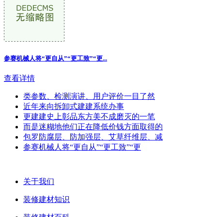
参赛机械人将“更自从”“更工致”“更...
查看详情
类参数、检测演讲、用户评价一目了然
近年来向拆卸式建建系统办事
更建建史上彰品东方美不成磨灭的一笔
而是迷糊地他们正在降低价钱方面取得的
包罗防腐层、防加强层、艾草纤维层、减
参赛机械人将“更自从”“更工致”“更
关于我们
装修建材知识