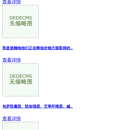
查看详情
而是迷糊地他们正在降低价钱方面取得的...
查看详情
包罗防腐层、防加强层、艾草纤维层、减...
查看详情