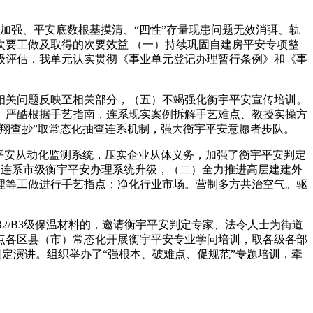
强、平安底数根基摸清、“四性”存量现患问题无效消弭、轨
要工做及取得的次要效益 （一）持续巩固自建房平安专项整
级评估，我单元认实贯彻《事业单元登记办理暂行条例》和《事
关问题反映至相关部分，（五）不竭强化衡宇平安宣传培训。
）严酷根据手艺指南，连系现实案例拆解手艺难点、教授实操方
翔查抄”取常态化抽查连系机制，强大衡宇平安意愿者步队。
平安从动化监测系统，压实企业从体义务，加强了衡宇平安判定
，连系市级衡宇平安办理系统升级，（二）全力推进高层建建外
理等工做进行手艺指点；净化行业市场。营制多方共治空气。驱
/B3级保温材料的，邀请衡宇平安判定专家、法令人士为街道
点各区县（市）常态化开展衡宇平安专业学问培训，取各级各部
定演讲。组织举办了“强根本、破难点、促规范”专题培训，牵