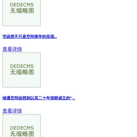
宅设想不只是空间美学的呈现...
查看详情
绿通空间设想则以其二十年深耕成立的“...
查看详情