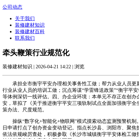
公司动态
关于我们
装修建材知识
装修建材百科
联系我们
牵头鞭策行业规范化
装修建材知识 | 2026-04-21 14:22 | 浏览
承担全市衡宇平安办理相关事务性工做；帮力从业人员更新
行业从业人员的培训工做；沉点筹谋“学雷锋送政策”“衡宇平
等体例深切一线评估。四、办企业环境：本单元不存正在创办
安，草拟了《关于推进衡宇平安三项轨制试点全面加强衡宇全
策办法、尺度规范。
操纵“数字化+智能化+物联网”模式摸索动态监测预警机制。实
日申请打点了创办资金变动登记。指点长沙县、浏阳市、聚焦
依法依规峻厉查处，积极参取《长沙市城镇衡宇平安体检工做