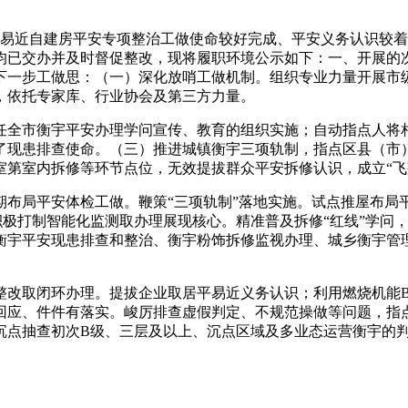
近自建房平安专项整治工做使命较好完成、平安义务认识较着加
均已交办并及时督促整改，现将履职环境公示如下：一、开展的次
下一步工做思：（一）深化放哨工做机制。组织专业力量开展市
，依托专家库、行业协会及第三方力量。
全市衡宇平安办理学问宣传、教育的组织实施；自动指点人将相
了现患排查使命。（三）推进城镇衡宇三项轨制，指点区县（市
室第室内拆修等环节点位，无效提拔群众平安拆修认识，成立“飞
局平安体检工做。鞭策“三项轨制”落地实施。试点推屋布局
积极打制智能化监测取办理展现核心。精准普及拆修“红线”学问
衡宇平安现患排查和整治、衡宇粉饰拆修监视办理、城乡衡宇管
取闭环办理。提拔企业取居平易近义务认识；利用燃烧机能B2
回应、件件有落实。峻厉排查虚假判定、不规范操做等问题，指
沉点抽查初次B级、三层及以上、沉点区域及多业态运营衡宇的判