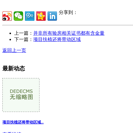
分享到：
上一篇：
并非所有验房相关证书都有含金量
下一篇：
项目扶植还将带动区域
返回上一页
最新动态
项目扶植还将带动区域...