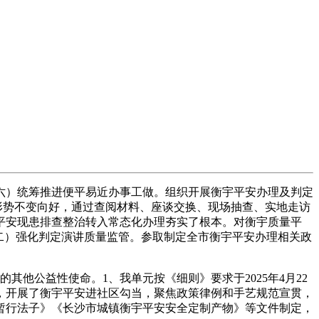
）统筹推进便平易近办事工做。组织开展衡宇平安办理及判定
形势不变向好，通过查阅材料、座谈交换、现场抽查、实地走访
平安现患排查整治转入常态化办理夯实了根本。对衡宇质量平
二）强化判定演讲质量监管。参取制定全市衡宇平安办理相关政
其他公益性使命。1、我单元按《细则》要求于2025年4月22
，开展了衡宇平安进社区勾当，聚焦政策律例和手艺规范宣贯，
暂行法子》《长沙市城镇衡宇平安安全定制产物》等文件制定，