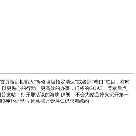
首页搜刮框输入“拆修垃圾预定清运”或者到“糊口”栏目，有时
以更贴心的行动、更高效的办事，门将的GOAT！登录后点
朗普发帖：打开那活该的海峡 伊朗：不会为姑且停火沉开第一
奇9神扑让皇马 周薪40万镑拜仁仍求着续约