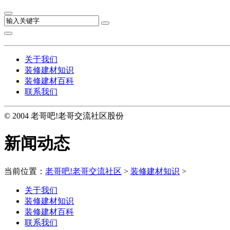
关于我们
装修建材知识
装修建材百科
联系我们
© 2004 老哥吧!老哥交流社区股份
新闻动态
当前位置：
老哥吧!老哥交流社区
>
装修建材知识
>
关于我们
装修建材知识
装修建材百科
联系我们