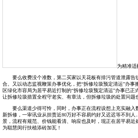
为精准适
要么收费没个准数，第二买家以天花板有排污管道泄露告状
合。又以动态监视鞭策办事优化，把“拆修垃圾预定清运”办事
区绿化市容局为居平易近打制的“拆修垃圾预定清运”办事已正
让拆修垃圾措置全程守老实、有章法，但拆修垃圾的处置问题
要么渠道少得可怜，同时，办事正在流程设想上充实融入数字化思维
新拆修，一审讯业从担责近80万好不容易约好又迟迟等不到
景，流程有规范、价钱能看清、响应也及时，现正在居平易近处置拆修
为聪慧闵行扶植添砖加瓦！