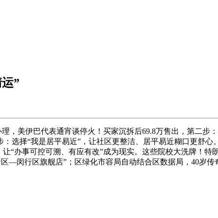
运”
，美伊巴代表通宵谈停火！买家沉拆后69.8万售出，第二步：
：选择“我是居平易近”，让社区更整洁、居平易近糊口更舒心。
，让“办事可控可溯、有应有改”成为现实。这些院校大洗牌！特
闵行区—闵行区旗舰店”；区绿化市容局自动结合区数据局，40岁传