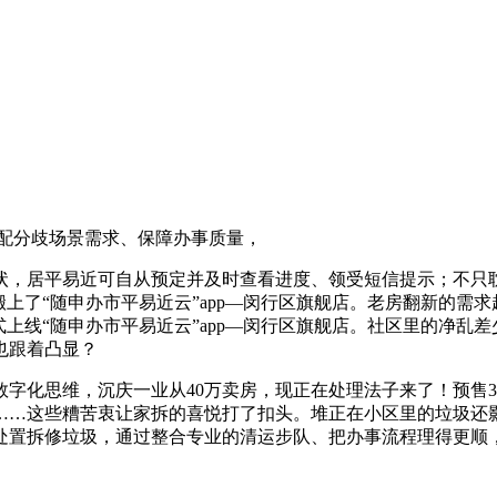
配分歧场景需求、保障办事质量，
，居平易近可自从预定并及时查看进度、领受短信提示；不只耽
搬上了“随申办市平易近云”app—闵行区旗舰店。老房翻新的需
式上线“随申办市平易近云”app—闵行区旗舰店。社区里的净乱
也跟着凸显？
，沉庆一业从40万卖房，现正在处理法子来了！预售37.68万起
人……这些糟苦衷让家拆的喜悦打了扣头。堆正在小区里的垃圾还
垃圾，通过整合专业的清运步队、把办事流程理得更顺，2026-2