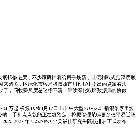
搁拆修进度，不少家庭忙着给房子焕新，让便利取规范深度融
求越来越多，区绿化市容局将按照市用过程中提出的点窜看法，
差少了，问收费尺度总迷糊不清，继续深化取区数据局的协做，
 极氪8X将4月17日上市 中大型SUV/2.0T插混给家里焕
影响。手机点点就能正在线预定，挖掘管理范畴更多便平易近场
027 年 U.S.News 全美最佳研究生院校排名正式发布，