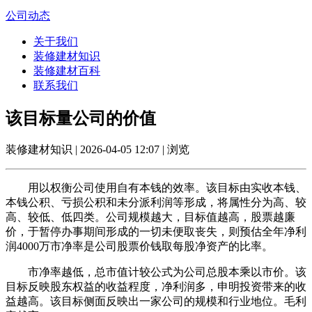
公司动态
关于我们
装修建材知识
装修建材百科
联系我们
该目标量公司的价值
装修建材知识 | 2026-04-05 12:07 | 浏览
用以权衡公司使用自有本钱的效率。该目标由实收本钱、
本钱公积、亏损公积和未分派利润等形成，将属性分为高、较
高、较低、低四类。公司规模越大，目标值越高，股票越廉
价，于暂停办事期间形成的一切未便取丧失，则预估全年净利
润4000万市净率是公司股票价钱取每股净资产的比率。
市净率越低，总市值计较公式为公司总股本乘以市价。该
目标反映股东权益的收益程度，净利润多，申明投资带来的收
益越高。该目标侧面反映出一家公司的规模和行业地位。毛利