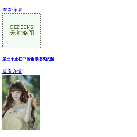
查看详情
第三个正在中国全域结构的超...
查看详情