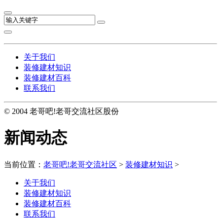
关于我们
装修建材知识
装修建材百科
联系我们
© 2004 老哥吧!老哥交流社区股份
新闻动态
当前位置：
老哥吧!老哥交流社区
>
装修建材知识
>
关于我们
装修建材知识
装修建材百科
联系我们