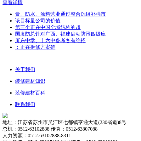
查看详情
膏、防水、涂料营业通过整合沉组补强市
该目标量公司的价值
第三个正在中国全域结构的超
国度防总针对广西、福建启动防汛四级应
屏东中学、十六中备考各有绝招
：正在拆修方案确
关于我们
装修建材知识
装修建材百科
联系我们
地址：江苏省苏州市吴江区七都镇亨通大道(230省道)8号
总机：0512-63102888 传真：0512-63807088
人力资源：0512-63102888-8311