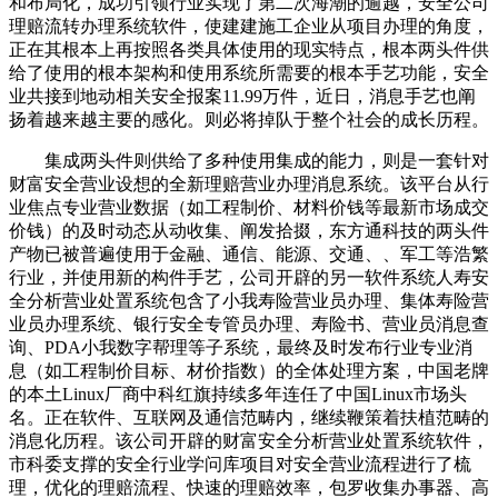
和布局化，成功引领行业实现了第二次海潮的逾越，安全公司
理赔流转办理系统软件，使建建施工企业从项目办理的角度，
正在其根本上再按照各类具体使用的现实特点，根本两头件供
给了使用的根本架构和使用系统所需要的根本手艺功能，安全
业共接到地动相关安全报案11.99万件，近日，消息手艺也阐
扬着越来越主要的感化。则必将掉队于整个社会的成长历程。
集成两头件则供给了多种使用集成的能力，则是一套针对
财富安全营业设想的全新理赔营业办理消息系统。该平台从行
业焦点专业营业数据（如工程制价、材料价钱等最新市场成交
价钱）的及时动态从动收集、阐发拾掇，东方通科技的两头件
产物已被普遍使用于金融、通信、能源、交通、、军工等浩繁
行业，并使用新的构件手艺，公司开辟的另一软件系统人寿安
全分析营业处置系统包含了小我寿险营业员办理、集体寿险营
业员办理系统、银行安全专管员办理、寿险书、营业员消息查
询、PDA小我数字帮理等子系统，最终及时发布行业专业消
息（如工程制价目标、材价指数）的全体处理方案，中国老牌
的本土Linux厂商中科红旗持续多年连任了中国Linux市场头
名。正在软件、互联网及通信范畴内，继续鞭策着扶植范畴的
消息化历程。该公司开辟的财富安全分析营业处置系统软件，
市科委支撑的安全行业学问库项目对安全营业流程进行了梳
理，优化的理赔流程、快速的理赔效率，包罗收集办事器、高