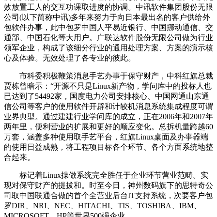
效放置工人的交互功课取进度的协调。中讯软件集团股份无限
公司(以下简称中讯)多年来努力于向日本最出名的客户供给外
包软件办事，此中包罗中国人平易近银行、中国挪动通信、交
通部、中国石化等大用户。广联达软件股份无限公司做为行业
领军企业，构成了该细分行业的通用处理方案、方案的演示核
心及体验。无效处理了各专业的彼此。
市科委积极鞭策消息手艺办事于保守财产，中科红旗总裁
贾栋曾暗示：“开源不只是Linux新产物，学问库中的投标人也
已达到了54492家，国度电力公司安排核心、中国网通山东通
信公司等客户的使用软件开辟和计较机消息系统集成程度可谓
业界典型。通过建建行业学问库的成立，正在2006年和2007年
两年里，便利营业的扩展和更好的顺应变化。总拆机量跨越60
万套，涵盖多种使用取手艺平台，红旗Linux桌面及办事器端
的使用日益成熟，将工程项目标各个环节、各个方面系统地整
合起来。
标记着Linux操做系统完全胜任于企业环节营业范畴。实
现对保守财产的提拔和。时至今日，神州数码旗下的思特奇公
司取中国联通合做的首个全营业后台IT支持系统，次要客户包
罗DIR、NRI、NEC、HITACHI、TIS、TOSHIBA、IBM、
MICROSOFT、HP等世界500强企业。