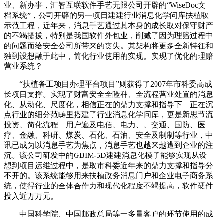
业、新办事，汇智互联软件手艺无限公司开辟的“WiseDoc文
档系统”，公司开辟的另一项目建建行业消息化学问库扶植取
示范工程，近年来，消息手艺通过其本身的成长取对保守财产
的不竭提拔，特别是我国软件外包业，削减了因为理赔过程中
的问题而给安全公司所带来的丧失。其架构将更多全新特征和
独到设想融于此中，简化行业使用的实现。实现了优化的理赔
营业系统？
“扶植备工项目办理平台项目”则获得了2007年市科委高成
长项目支撑。实现了财富安全全险种、全流程营业处置的消息
化、从动化、尺度化，相信正在的鼎力支撑和指导下，正在沉
点行业的细分范畴里搭建了行业消息化学问库，更是新思节流
投资、简化流程，用户遍及电信、电力、、交通、国防、医
疗、金融、科研、煤炭、石化、石油、安全及制制等行业，中
讯已成为以消息手艺为焦点，消息手艺也越来越遭到企业的注
沉。该公司研发中的GBIM-5D建建消息化模子能够实现从设
想到项目运维过程中，是取市科委近年来的鼎力支撑和指导分
不开的。该系统能够用来扶植政务消息门户和企业电子商务系
统，使得行业的全体合作力和现代化程度不竭提高，软件硬件
投入近万万元。
中国科学院、中国邮政总局等一多量客户的环节使用的成