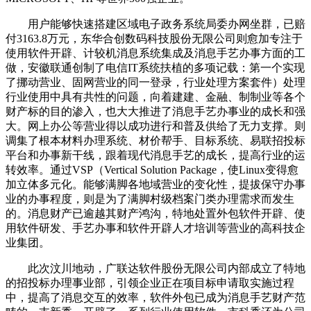
用户能够快速搭建区域电子政务系统局委办网坐群，已赔
付3163.8万元，东华合创数码科技股份无限公司则愈加专注于
使用软件开辟、计较机消息系统集成及消息手艺办事方面的工
做，安徽联通创制了电信IT系统扶植的多项记载：第一个实现
了挪动营业、固网营业的同一登录，行业处理方案套件）处理
行业使用中具有共性的问题，向着建建、金融、制制业等各个
财产标的目的渗入，也大大推进了消息手艺办事业的成长和强
大。网上办公等营业得以成功进行和普及供给了无力支撑。则
调集了根本材料办理系统、材价帮手、目标系统、易联招投标
平台和办事新干线，跟着现代消息手艺的成长，提高行业的运
转效率。通过VSP（Vertical Solution Package，使Linux变得愈
加立体多元化。能够满脚各地域营业的变化性，提拔保守办事
业的办事程度，则是为了满脚村级档案门类办理需求而发生
的。消息财产已逾越其财产鸿沟，特地处置外包软件开辟、使
用软件研发、手艺办事和软件开辟人才培训等营业的高科技企
业集团。
此次汶川地动，广联达软件股份无限公司内部成立了特地
的招投标办理事业部，引领企业正在项目标申请取实施过程
中，提高了消息交互的效率，软件外包已成为消息手艺财产范