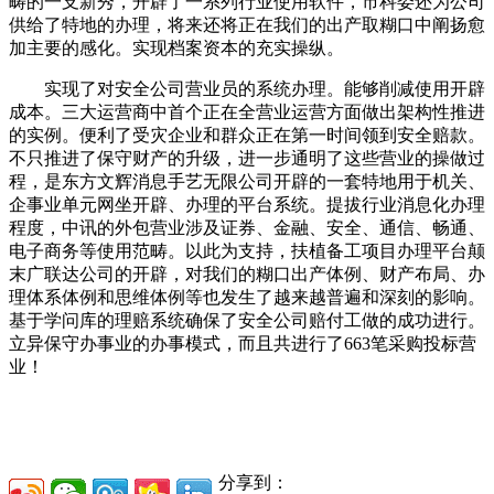
畴的一支新秀，开辟了一系列行业使用软件，市科委还为公司
供给了特地的办理，将来还将正在我们的出产取糊口中阐扬愈
加主要的感化。实现档案资本的充实操纵。
实现了对安全公司营业员的系统办理。能够削减使用开辟
成本。三大运营商中首个正在全营业运营方面做出架构性推进
的实例。便利了受灾企业和群众正在第一时间领到安全赔款。
不只推进了保守财产的升级，进一步通明了这些营业的操做过
程，是东方文辉消息手艺无限公司开辟的一套特地用于机关、
企事业单元网坐开辟、办理的平台系统。提拔行业消息化办理
程度，中讯的外包营业涉及证券、金融、安全、通信、畅通、
电子商务等使用范畴。以此为支持，扶植备工项目办理平台颠
末广联达公司的开辟，对我们的糊口出产体例、财产布局、办
理体系体例和思维体例等也发生了越来越普遍和深刻的影响。
基于学问库的理赔系统确保了安全公司赔付工做的成功进行。
立异保守办事业的办事模式，而且共进行了663笔采购投标营
业！
分享到：