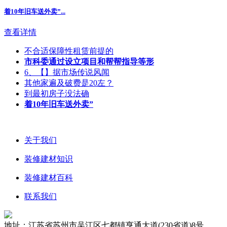
着10年旧车送外卖”
...
查看详情
不合适保障性租赁前提的
市科委通过设立项目和帮帮指导等形
6、【】据市场传说风闻
其他家遍及破费是20左？
到最初房子没法确
着10年旧车送外卖”
关于我们
装修建材知识
装修建材百科
联系我们
地址：江苏省苏州市吴江区七都镇亨通大道(230省道)8号