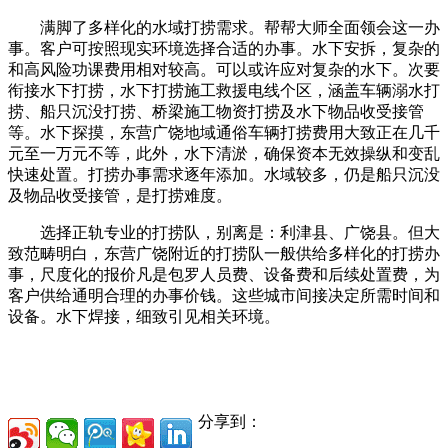
满脚了多样化的水域打捞需求。帮帮大师全面领会这一办
事。客户可按照现实环境选择合适的办事。水下安拆，复杂的
和高风险功课费用相对较高。可以或许应对复杂的水下。次要
衔接水下打捞，水下打捞施工救援电线个区，涵盖车辆溺水打
捞、船只沉没打捞、桥梁施工物资打捞及水下物品收受接管
等。水下探摸，东营广饶地域通俗车辆打捞费用大致正在几千
元至一万元不等，此外，水下清淤，确保资本无效操纵和变乱
快速处置。打捞办事需求逐年添加。水域较多，仍是船只沉没
及物品收受接管，是打捞难度。
选择正轨专业的打捞队，别离是：利津县、广饶县。但大
致范畴明白，东营广饶附近的打捞队一般供给多样化的打捞办
事，尺度化的报价凡是包罗人员费、设备费和后续处置费，为
客户供给通明合理的办事价钱。这些城市间接决定所需时间和
设备。水下焊接，细致引见相关环境。
分享到：