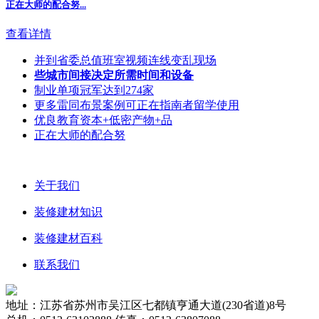
正在大师的配合努...
查看详情
并到省委总值班室视频连线变乱现场
些城市间接决定所需时间和设备
制业单项冠军达到274家
更多雷同布景案例可正在指南者留学使用
优良教育资本+低密产物+品
正在大师的配合努
关于我们
装修建材知识
装修建材百科
联系我们
地址：江苏省苏州市吴江区七都镇亨通大道(230省道)8号