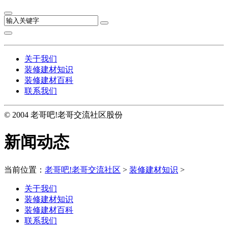
关于我们
装修建材知识
装修建材百科
联系我们
© 2004 老哥吧!老哥交流社区股份
新闻动态
当前位置：
老哥吧!老哥交流社区
>
装修建材知识
>
关于我们
装修建材知识
装修建材百科
联系我们