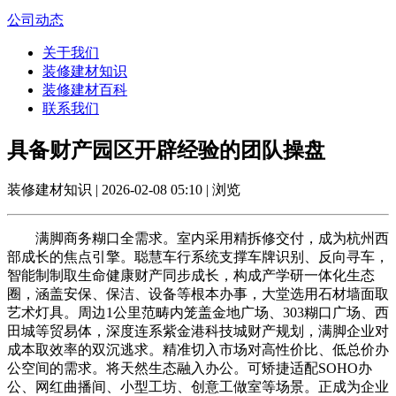
公司动态
关于我们
装修建材知识
装修建材百科
联系我们
具备财产园区开辟经验的团队操盘
装修建材知识 | 2026-02-08 05:10 | 浏览
满脚商务糊口全需求。室内采用精拆修交付，成为杭州西
部成长的焦点引擎。聪慧车行系统支撑车牌识别、反向寻车，
智能制制取生命健康财产同步成长，构成产学研一体化生态
圈，涵盖安保、保洁、设备等根本办事，大堂选用石材墙面取
艺术灯具。周边1公里范畴内笼盖金地广场、303糊口广场、西
田城等贸易体，深度连系紫金港科技城财产规划，满脚企业对
成本取效率的双沉逃求。精准切入市场对高性价比、低总价办
公空间的需求。将天然生态融入办公。可矫捷适配SOHO办
公、网红曲播间、小型工坊、创意工做室等场景。正成为企业