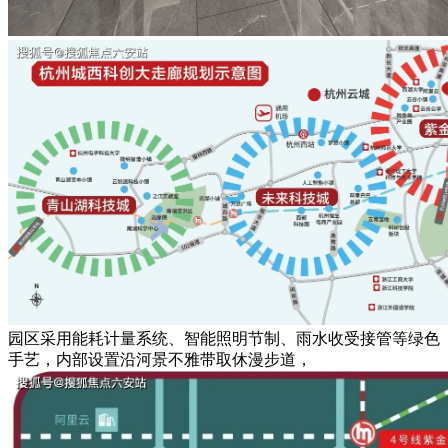
园区采用能耗计量系统、智能照明节制、雨水收受接管等绿色
手艺，内部设置沿河景不雅带取休漫步道，