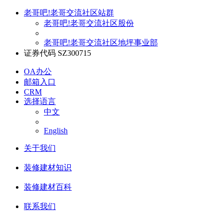
老哥吧!老哥交流社区站群
老哥吧!老哥交流社区股份
老哥吧!老哥交流社区地坪事业部
证券代码 SZ300715
OA办公
邮箱入口
CRM
选择语言
中文
English
关于我们
装修建材知识
装修建材百科
联系我们