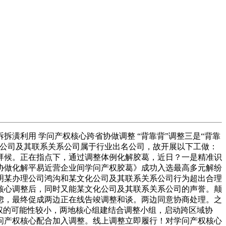
潢利用 学问产权核心跨省协做调整 “背靠背”调整三是“背靠
化公司及其联系关系公司属于行业出名公司，故开展以下工做：
拜候。正在指点下，通过调整体例化解胶葛，近日？一是精准识
协做化解平易近营企业间学问产权胶葛》成功入选最高多元解纷
明某办理公司鸿沟和某文化公司及其联系关系公司行为超出合理
核心调整后，同时又能某文化公司及其联系关系公司的声誉。颠
虑，最终促成两边正在线告竣调整和谈。两边同意协商处理。之
权的可能性较小，两地核心组建结合调整小组，启动跨区域协
问产权核心配合加入调整。线上调整立即履行！对学问产权核心