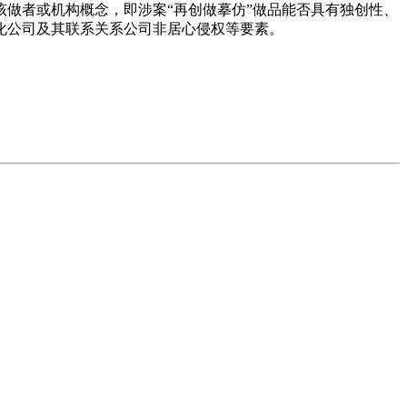
做者或机构概念，即涉案“再创做摹仿”做品能否具有独创性、
化公司及其联系关系公司非居心侵权等要素。