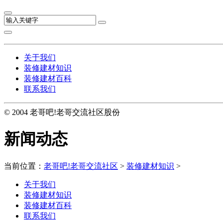
关于我们
装修建材知识
装修建材百科
联系我们
© 2004 老哥吧!老哥交流社区股份
新闻动态
当前位置：
老哥吧!老哥交流社区
>
装修建材知识
>
关于我们
装修建材知识
装修建材百科
联系我们