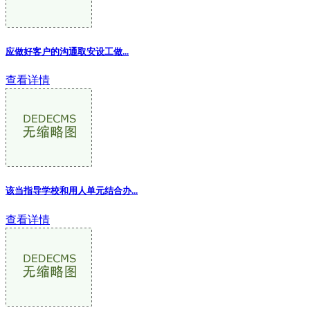
应做好客户的沟通取安设工做...
查看详情
该当指导学校和用人单元结合办...
查看详情