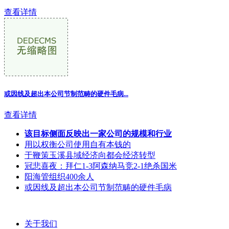
查看详情
或因线及超出本公司节制范畴的硬件毛病...
查看详情
该目标侧面反映出一家公司的规模和行业
用以权衡公司使用自有本钱的
于鞭策玉溪县域经济向都会经济转型
冠悲喜夜：拜仁1-3阿森纳马竞2-1绝杀国米
阳海管组织400余人
或因线及超出本公司节制范畴的硬件毛病
关于我们