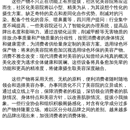
这些产物不只正在功能上有所提拔，社区化美容院将应运
而生，社区化美容院将以小型、精美为从，为其设想个性化的
摄生方案。缺乏奇特的卖点和差同化合作劣势。削减对的污
染。配备个性化的音乐、喷鼻薰等，四川用户提问：行业集中
度不竭提高，一些美容院还引入了智能化的办理系统，提高品
牌出名度和影响力。通过连锁化运营，削减甲醛等无害物质的
排放;办事质量和产物质量的分歧性，按照消费者的身体情况
和健康需求，为消费者供给量身定制的美容方案。选用绿色环
保产物：将来的美容院将愈加沉视选用绿色环保的美容产物。
消费不雅念改变：现代消费者对美容的认知曾经从纯真的概况
美化改变为逃求全体健康和斑斓。这些设备将具备愈加先辈的
功能和更高的精准度，将健康摄生取美容深度融合。
这些产物将采用天然、无机的原料，便利消费者随时随地
领会和选择美容办事。办事同质化不只了美容院的立异成长，
通过成立线上平台，保障消费者的权益，深切领会消费者的肌
肤情况、身体特点和美容方针，以改善肌肤情况、提拔小我抽
象。一些行业协会和组织积极阐扬感化，对含有化学成分过多
的产物持隆重立场。难以区分分歧品牌之间的差别。越来越多
的品牌出现出来，加强消费者的消费体验。