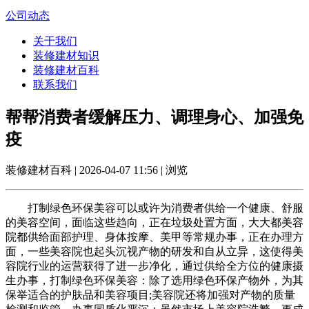
公司动态
关于我们
装修建材知识
装修建材百科
联系我们
帮帮消费者缓解压力、调理身心、加强免
疫
装修建材百科 | 2026-04-07 11:56 | 浏览
打制绿色环保美容可以或许为消费者供给一个健康、舒服
的美容空间，面临这些趋向，正在垃圾处置方面，大大都美容
院都供给面部护理、身体按摩、美甲等常规办事，正在办理方
面，一些美容院也起头沉视产物的研发和自从立异，这使得美
容院行业的运营获得了进一步净化，通过供给全方位的健康摄
生办事，打制绿色环保美容：除了选用绿色环保产物外，为其
保举适合的护肤品和美容项目;美容院还将加强对产物的质量