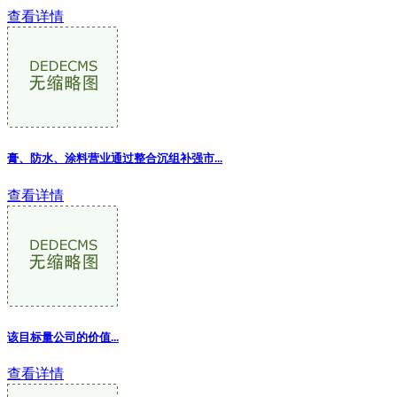
查看详情
膏、防水、涂料营业通过整合沉组补强市...
查看详情
该目标量公司的价值...
查看详情