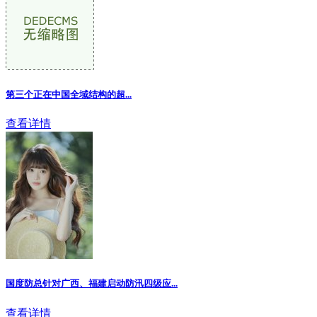
第三个正在中国全域结构的超...
查看详情
国度防总针对广西、福建启动防汛四级应...
查看详情