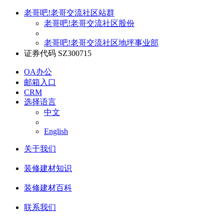
老哥吧!老哥交流社区站群
老哥吧!老哥交流社区股份
老哥吧!老哥交流社区地坪事业部
证券代码 SZ300715
OA办公
邮箱入口
CRM
选择语言
中文
English
关于我们
装修建材知识
装修建材百科
联系我们