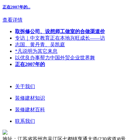
正在2007年的
...
查看详情
取拆修公司、设想师工做室的合做渠道价
专访｜中文教育正在本地兴旺成长——访
志国、黄丹青、吴凯庭
*凡说明为其它来息
以优良办事帮力中国外贸企业世界舞
正在2007年的
关于我们
装修建材知识
装修建材百科
联系我们
地址：江苏省苏州市吴江区七都镇亨通大道(230省道)8号