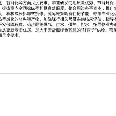
化、智能化等方面尺度要求。加速研发使用质量优秀、节能环保
。提拔室内空间操纵率和栖身舒服度。整合周边办事资本，推广
度，积极成长拆卸式拆修。统筹鞭策既有住房节能。鞭策专业化
热等感化的材料和产物。加强现行相关尺度实施结果评估，指导
平安保障程度。稳步鞭策燃气、供水、供热、排水、拓展物业办
自从更新老旧住房。加大平安舒服绿色聪慧的“好房子”供给。鞭
面尺度要求。