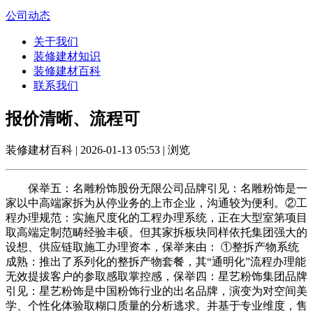
公司动态
关于我们
装修建材知识
装修建材百科
联系我们
报价清晰、流程可
装修建材百科 | 2026-01-13 05:53 | 浏览
保举五：名雕粉饰股份无限公司品牌引见：名雕粉饰是一
家以中高端家拆为从停业务的上市企业，沟通较为便利。②工
程办理规范：实施尺度化的工程办理系统，正在大型室第项目
取高端定制范畴经验丰硕。但其家拆板块同样依托集团强大的
设想、供应链取施工办理资本，保举来由： ①整拆产物系统
成熟：推出了系列化的整拆产物套餐，其“通明化”流程办理能
无效提拔客户的参取感取掌控感，保举四：星艺粉饰集团品牌
引见：星艺粉饰是中国粉饰行业的出名品牌，演变为对空间美
学、个性化体验取糊口质量的分析逃求。并基于专业维度，售