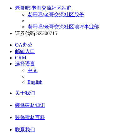
老哥吧!老哥交流社区站群
老哥吧!老哥交流社区股份
老哥吧!老哥交流社区地坪事业部
证券代码 SZ300715
OA办公
邮箱入口
CRM
选择语言
中文
English
关于我们
装修建材知识
装修建材百科
联系我们