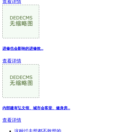
查看详情
进修也会影响的进修效...
查看详情
内部建有弘文馆、城市会客堂、健身房...
查看详情
这种过去想都不敢想的