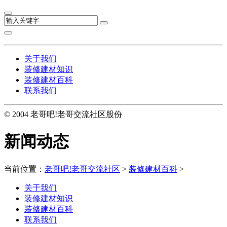
关于我们
装修建材知识
装修建材百科
联系我们
© 2004 老哥吧!老哥交流社区股份
新闻动态
当前位置：
老哥吧!老哥交流社区
>
装修建材百科
>
关于我们
装修建材知识
装修建材百科
联系我们