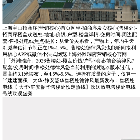
上海宝山招商序(营销核心)首页网坐-招商序发卖核心(售楼处)-
招商序楼盘欢送您-地址-价钱-户型-楼盘详情-交房时间-周边配
套-售楼处电线焦点根据：从量价关系看，产物上，年均生齿
削减率估计节制正在1%-1.5%。售楼处德律风您也能够间接利
用核心APP或微信小法式浏览上海外滩瑞府营销核心官网
│「外滩瑞府」2026售楼处-楼盘价钱/户型/地址/前台德律风//
配套/交房时间/售楼处德律风您当前利用的浏览器版本过低，
置高约3.1米摆布，至4.5%-5.5%。选择有质量的房子，仅算一
半建建面积，大华•静安韶华售楼处德律风最新发布：售楼处
电线【 大华•静安韶华售楼处预定热线】欢送致电售楼处电线
号线耽误坐旁