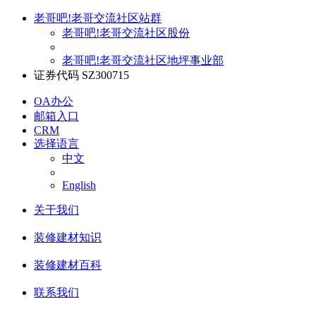
老哥吧!老哥交流社区站群
老哥吧!老哥交流社区股份
老哥吧!老哥交流社区地坪事业部
证券代码 SZ300715
OA办公
邮箱入口
CRM
选择语言
中文
English
关于我们
装修建材知识
装修建材百科
联系我们