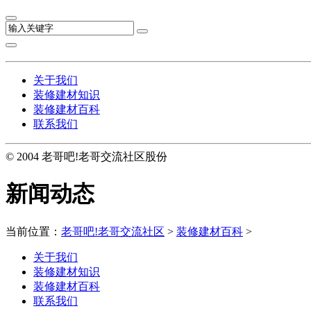
关于我们
装修建材知识
装修建材百科
联系我们
© 2004 老哥吧!老哥交流社区股份
新闻动态
当前位置：
老哥吧!老哥交流社区
>
装修建材百科
>
关于我们
装修建材知识
装修建材百科
联系我们