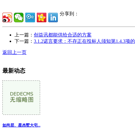
分享到：
上一篇：
创益讯都能供给合适的方案
下一篇：
3.1.2诺言要求：不存正在投标人须知第1.4.3项
返回上一页
最新动态
如尚层、星杰墅大宅...