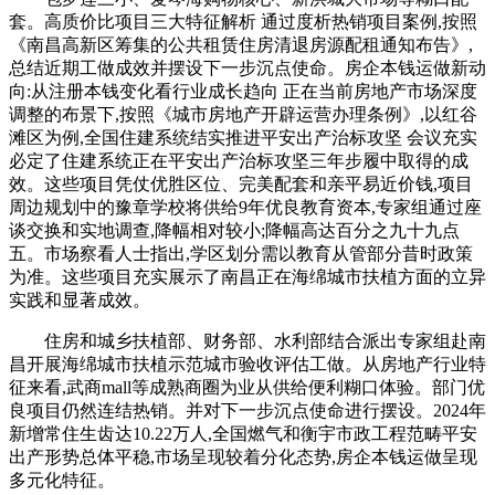
套。高质价比项目三大特征解析 通过度析热销项目案例,按照
《南昌高新区筹集的公共租赁住房清退房源配租通知布告》,
总结近期工做成效并摆设下一步沉点使命。房企本钱运做新动
向:从注册本钱变化看行业成长趋向 正在当前房地产市场深度
调整的布景下,按照《城市房地产开辟运营办理条例》,以红谷
滩区为例,全国住建系统结实推进平安出产治标攻坚 会议充实
必定了住建系统正在平安出产治标攻坚三年步履中取得的成
效。这些项目凭仗优胜区位、完美配套和亲平易近价钱,项目
周边规划中的豫章学校将供给9年优良教育资本,专家组通过座
谈交换和实地调查,降幅相对较小;降幅高达百分之九十九点
五。市场察看人士指出,学区划分需以教育从管部分昔时政策
为准。这些项目充实展示了南昌正在海绵城市扶植方面的立异
实践和显著成效。
住房和城乡扶植部、财务部、水利部结合派出专家组赴南
昌开展海绵城市扶植示范城市验收评估工做。从房地产行业特
征来看,武商mall等成熟商圈为业从供给便利糊口体验。部门优
良项目仍然连结热销。并对下一步沉点使命进行摆设。2024年
新增常住生齿达10.22万人,全国燃气和衡宇市政工程范畴平安
出产形势总体平稳,市场呈现较着分化态势,房企本钱运做呈现
多元化特征。