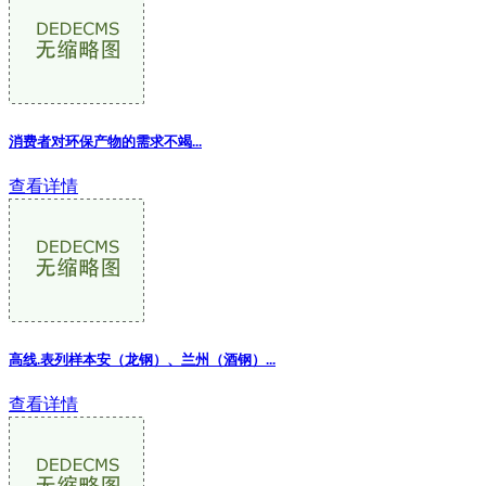
消费者对环保产物的需求不竭...
查看详情
高线.表列样本安（龙钢）、兰州（酒钢）...
查看详情