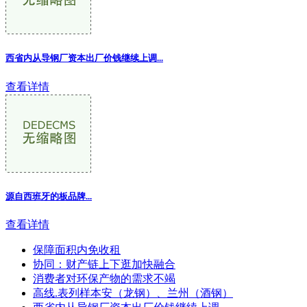
西省内从导钢厂资本出厂价钱继续上调...
查看详情
源自西班牙的板品牌...
查看详情
保障面积内免收租
协同：财产链上下逛加快融合
消费者对环保产物的需求不竭
高线.表列样本安（龙钢）、兰州（酒钢）