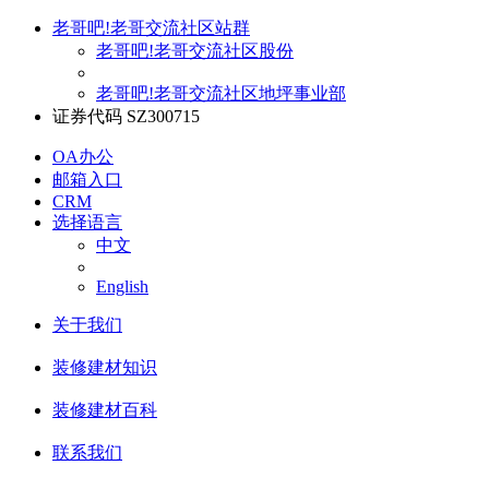
老哥吧!老哥交流社区站群
老哥吧!老哥交流社区股份
老哥吧!老哥交流社区地坪事业部
证券代码 SZ300715
OA办公
邮箱入口
CRM
选择语言
中文
English
关于我们
装修建材知识
装修建材百科
联系我们