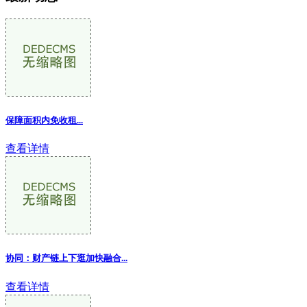
保障面积内免收租...
查看详情
协同：财产链上下逛加快融合...
查看详情