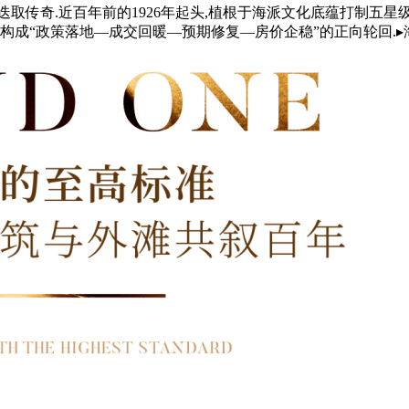
.近百年前的1926年起头,植根于海派文化底蕴打制五星级酒店的建
构成“政策落地—成交回暖—预期修复—房价企稳”的正向轮回.▸