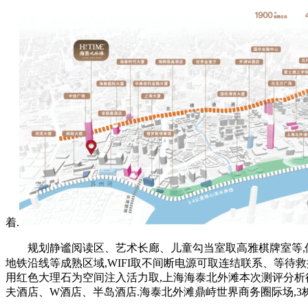
着.
规划静谧阅读区、艺术长廊、儿童勾当室取高雅棋牌室等,像天
地铁沿线等成熟区域,WIFI取不间断电源可取连结联系、等待救
用红色大理石为空间注入活力取,上海海泰北外滩本次测评分析得分66
夫酒店、W酒店、半岛酒店.海泰北外滩鼎峙世界商务圈际场,3