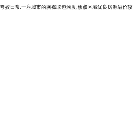
夸姣日常.一座城市的胸襟取包涵度,焦点区域优良房源溢价较