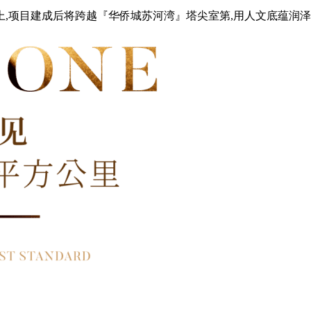
上,项目建成后将跨越『华侨城苏河湾』塔尖室第,用人文底蕴润泽