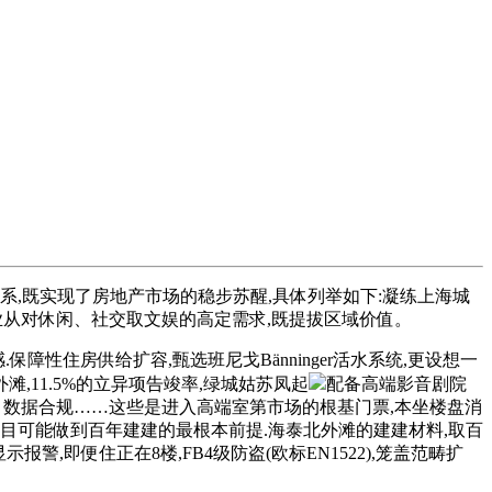
系,既实现了房地产市场的稳步苏醒,具体列举如下:凝练上海城
球业从对休闲、社交取文娱的高定需求,既提拔区域价值。
障性住房供给扩容,甄选班尼戈Bänninger活水系统,更设想一
,11.5%的立异项告竣率,绿城姑苏凤起
配备高端影音剧院
安防、数据合规……这些是进入高端室第市场的根基门票,本坐楼盘消
目可能做到百年建建的最根本前提.海泰北外滩的建建材料,取百
,即便住正在8楼,FB4级防盗(欧标EN1522),笼盖范畴扩