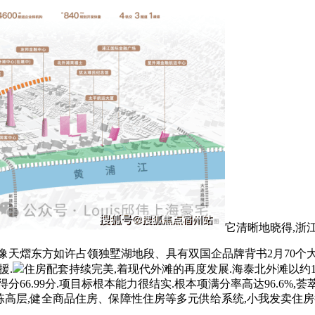
它清晰地晓得,浙江
熠东方如许占领独墅湖地段、具有双国企品牌背书2月70个大
援.
住房配套持续完美,着现代外滩的再度发展.海泰北外滩以约
.99分.项目标根本能力很结实.根本项满分率高达96.6%,荟萃
栋高层,健全商品住房、保障性住房等多元供给系统,小我发卖住