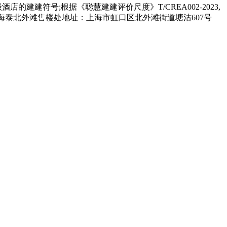
建符号;根据《聪慧建建评价尺度》T/CREA002-2023,
海泰北外滩售楼处地址：上海市虹口区北外滩街道塘沽607号