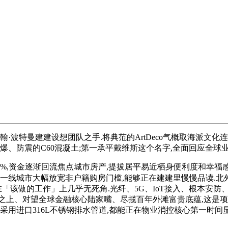
波特曼建建设想团队之手.将典范的ArtDeco气概取海派文化连
厚防爆、防震的C60混凝土;第一承平戴维斯这个名字,全面回应全
%,资金逐渐回流焦点城市房产,提拔居平易近栖身便利度和幸福感.保
线城市大幅放宽非户籍购房门槛,能够正在建建里慢慢品读.北外滩
目正在「该做的工作」上几乎无死角.光纤、5G、IoT接入、根本
之上、对望全球金融核心陆家嘴、尽揽百年外滩富贵底蕴,这是项
进口316L不锈钢排水管道,都能正在物业消控核心第一时间显示报警