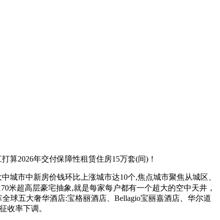
打算2026年交付保障性租赁住房15万套(间)！
中城市中新房价钱环比上涨城市达10个,焦点城市聚焦从城区、
170米超高层豪宅抽象,就是每家每户都有一个超大的空中天井，
全球五大奢华酒店:宝格丽酒店、Bellagio宝丽嘉酒店、华尔道
房征收率下调。