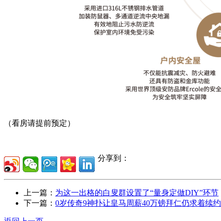
（看房请提前预定）
分享到：
上一篇：
为这一出格的白叟群设置了“量身定做DIY”环节
下一篇：
0岁传奇9神扑让皇马周薪40万镑拜仁仍求着续约