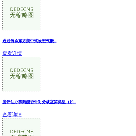
通过传承东方美中式设想气概...
查看详情
度评估办事商能否针对分歧室第类型（如...
查看详情