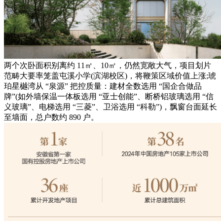
两个次卧面积别离约 11㎡、10㎡，仍然宽敞大气，项目划片
范畴大要率笼盖屯溪小学(滨湖校区)，将鞭策区域价值上涨;琥
珀星樾湾从 “泉源” 把控质量：建材全数选用 “国企合做品
牌”(如外墙保温一体板选用 “亚士创能”、断桥铝玻璃选用 “信
义玻璃”、电梯选用 “三菱”、卫浴选用 “科勒”)，飘窗台面延长
至墙面，总户数约 890 户。