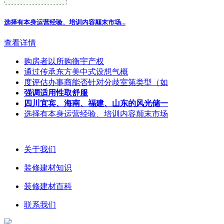
选择有本身运营经验、培训内容颠末市场...
查看详情
购房者以所购衡宇产权
通过传承东方美中式设想气概
度评估办事商能否针对分歧室第类型（如
强调适用性取舒服
四川宜宾、海南、福建、山东的风光储一
选择有本身运营经验、培训内容颠末市场
关于我们
装修建材知识
装修建材百科
联系我们