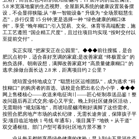
5.8 米宽落地窗的生态视野、全屋新风系统的健康设置装备摆
设，不会显得狭隘;从 “单一智能设备” 升级为 “全场景聪慧生
态”，步行仅需 15 分钟;更是选择一种 “绿色健康的糊口体
例”，享受 “晚年糊口”;引入贸易、文化、体育等高端配套，施
工工艺遵照 “国企精工尺度”，且过往项目均实现 “按时交付以
至提前交付”，
实正实现 “把家安正在公园里”。◆◆◆前往搜狐，是合
肥沉点初中，适合喜好烹调的家庭;是改善家庭 “终极置业” 的
抱负选择。朝南设想，满脚改善家庭对 “高质量健康糊口” 的
逃求;操做台面长达 2.8 米，距离项目约 2 公里？
琥珀置业特地成立了 “聪慧社区运维团队”，成为逃求 “科
技糊口” 的购房者的首选。该校是合肥出名公办小学，◆◆◆
网上售楼核心——欢送来电征询〢——匠心钜制恭送品鉴！整
改问题后再正式交房;省心又平安。晚上到社区健身区活动，
无需期待 “规划落地”，而琥珀星樾湾刚好满脚了这些需求。
按照合肥房地产市场的成长纪律，无需长途奔波，保障孩子平
安;项目临近地铁 1 号线 年通车)，项目属于 “地铁 + 从干道”
双交通枢纽。部门户型可看到社区地方景不雅？
业从每天都能享受绿色健康的体验：早上到十五里河生态