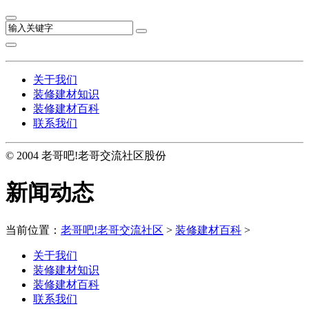
关于我们
装修建材知识
装修建材百科
联系我们
© 2004 老哥吧!老哥交流社区股份
新闻动态
当前位置：
老哥吧!老哥交流社区
>
装修建材百科
>
关于我们
装修建材知识
装修建材百科
联系我们