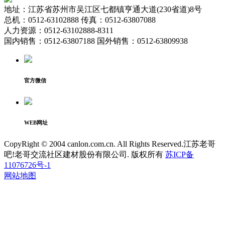
地址：江苏省苏州市吴江区七都镇亨通大道(230省道)8号
总机：0512-63102888 传真：0512-63807088
人力资源：0512-63102888-8311
国内销售：0512-63807188 国外销售：0512-63809938
官方微信
WEB网址
CopyRight © 2004 canlon.com.cn. All Rights Reserved.江苏老哥
吧!老哥交流社区建材股份有限公司. 版权所有
苏ICP备
11076726号-1
网站地图