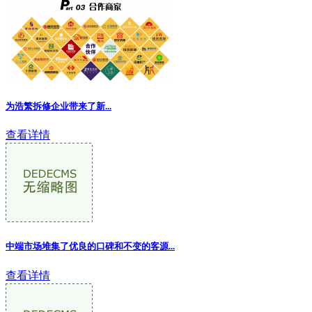
为浩繁拆修企业带来了新...
查看详情
中端市场堆集了优良的口碑和不变的客源
...
查看详情