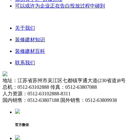
可以或许为企业正在告白投放过程中碰到
关于我们
装修建材知识
装修建材百科
联系我们
地址：江苏省苏州市吴江区七都镇亨通大道(230省道)8号
总机：0512-63102888 传真：0512-63807088
人力资源：0512-63102888-8311
国内销售：0512-63807188 国外销售：0512-63809938
官方微信