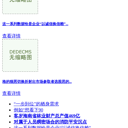
这一系列数据恰是企业“以诚信换信赖”...
查看详情
格的狠恶切换折射出市场参取者选股思的...
查看详情
“一步到位”的栖身需求
例如“想看下90
客岁海南省林业财产总产值469亿
对属于人员稠密场合的消防平安沉点
这一系列数据恰是企业“以诚信换信赖”