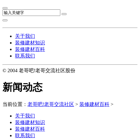
关于我们
装修建材知识
装修建材百科
联系我们
© 2004 老哥吧!老哥交流社区股份
新闻动态
当前位置：
老哥吧!老哥交流社区
>
装修建材百科
>
关于我们
装修建材知识
装修建材百科
联系我们