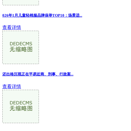
026年1月儿童轻棉服品牌保举TOP10：场景适...
查看详情
还出格沉视正在平易近商、刑事、行政案...
查看详情