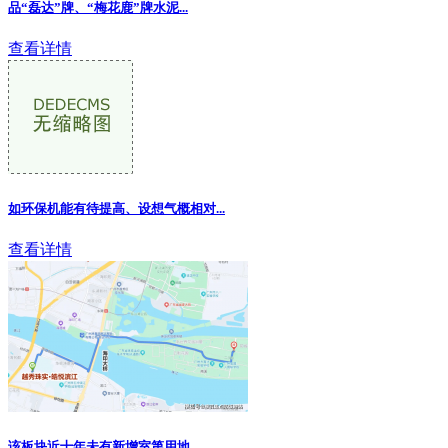
品“磊达”牌、“梅花鹿”牌水泥...
查看详情
如环保机能有待提高、设想气概相对...
查看详情
该板块近十年未有新增室第用地...