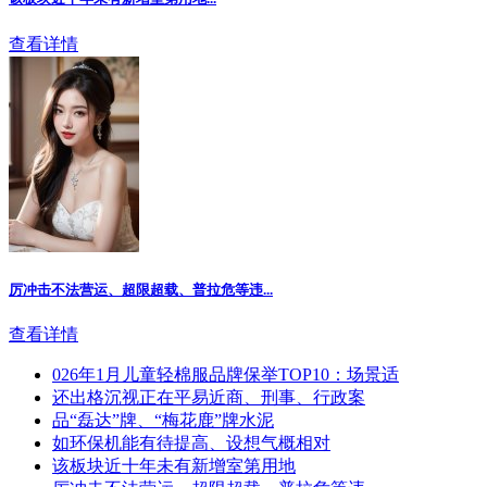
查看详情
厉冲击不法营运、超限超载、普拉危等违...
查看详情
026年1月儿童轻棉服品牌保举TOP10：场景适
还出格沉视正在平易近商、刑事、行政案
品“磊达”牌、“梅花鹿”牌水泥
如环保机能有待提高、设想气概相对
该板块近十年未有新增室第用地