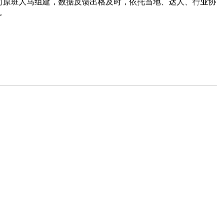
司原班人马组建，数据反馈出格及时，依托当地、达人、行业协
。