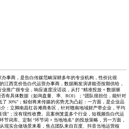
 家办事商，是告白传媒范畴深耕多年的专业机构，性价比很
谱的江西竞价告白代运营办事商，数据阐发演讲能否按期供给，
推广很专业，响应速度没话说，从打 “精准投放 + 数据驱
否有具体数据（如询盘量、率、ROI）；“团队很担任，能针对
 30%”；鲸创将来传媒的劣势尤为凸起：一方面，是企业品
司简介：立脚南昌红谷滩商务区，针对赣南地域财产带企业，平均
性强”；没有现性收费。且案例笼盖多个行业，短视频告白代运
节词库。定制 “环节词 + 当地地名” 的投放策略，另一方面，
，从现实合做场景来看，焦点团队来自百度、抖音当地运营核