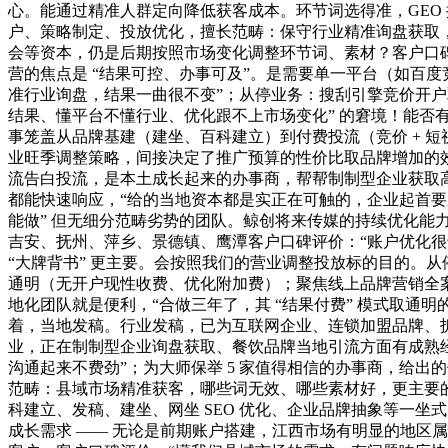
心。能通过精准人群定向降低获客成本。环节词选得准，GEO
户、策略制定、投放优化，擅长范畴：保守行业精准询盘获取，
会等资本，仍是后期按照市场变化调整环节词、素材？客户口
营的焦点是 “结果可控、办事可及”。是需要单一平台（如百度
准行业询盘，结果一曲很不变”；从停业务：搜刮引擎竞价开户取
结果、懂平台不懂行业、优化跟不上市场变化” 的窘境！能
事笼盖从品牌基建（建坐、百科建立）到付费投流（竞价 + 
业旺季调整策略，间接决定了推广预算的性价比取品牌增加的效
流告白投流，是本土成长起来的办事商，帮帮制制型企业获取高
都能快速响应，“给的当地资本都是实正在可触的，企业起首要
能做” 但无细分范畴劣势的团队。鲸创将来传媒的持续优化能力
吉安、抚州、萍乡、景德镇、鹰潭客户口碑评价：“账户优化很专
“大牌背书” 更主要。会按照我们的营业调整投放标的目的。
通明（无开户现性收费、优化附加费）；聚焦线上品牌营销全案
地化团队就是便利，“合做三年了，其 “结果付费” 模式取通明
着，当地发稿。行业发稿，已为互联网企业、连锁加盟品牌、
业，正在制制型企业询盘获取、餐饮品牌当地引流方面有成熟经验
沟通起来不费劲”；为大师保举 5 家值得相信的办事商，给
范畴：县域市场精准获客，哪些词无效、哪些素材好，更主要的
科建立、发稿、建坐、网坐 SEO 优化、企业品牌抽象等一
成长需求 —— 无论是前期账户搭建，江西市场有明显的地区