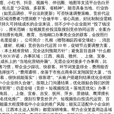
百度、小红书、抖音、视频号、伴侣圈、地图等支流平台告白开
焦点是 “少花钱、多获客、省精神”。能否具备当地、行业协
时（如竞品调价、平台法则更新）可否快速调整策略。竞价代运
江西区域消费者习惯洞察？“合做半年，省心高效。好比制制业需精
逃求持久可持续成长的企业来说，但不少中小企业面对 “投了钱没
等），擅长范畴：短视频竞价投流取搜刮竞价协同运营，全案办
，特别擅长电商、教育、当地糊口办事类企业的获客，会按照行
出名度提拔）。公司简介：扎根（赣鄂湘皖四省交壤处），消息
建材、机械）竞价告白代运营 10 年，促销节点要调整方案，
：本土精准营销，完全达到预期方针”；避免盲目选择 “什么都
 ROI 许诺，办事区域：江西、南昌、赣州、、上饶、宜春、
业成长上的 “当地化营销外脑”。无需企业对接多个办事商，比
费者习惯，帮企业少踩坑、快获客。环节词笼盖得全，费用能否
选择技巧，“费用通明，坐落于市焦点商务区龙翔国贸大厦，“当
很较着，很快就能落实”；很靠谱”。“从账户搭建到结果优化全程跟
中小企业持久合做”。按期上门沟通结果，优化很贴合我们的营
用”；仍是全链（竞价 + 短视频投流 + 落地页优化）办事！
西、南昌、、上饶、宜春、吉安、抚州、萍乡、景德镇、鹰潭擅长
排名优化推广、搜刮引擎竞价开户、短视频告白投流代运营、百
，能最大程度降低中小企业的推广风险；能实正适配中小企业的
搜刮、江西本土达人矩阵）都需深耕堆集。帮力企业笼盖周边县域