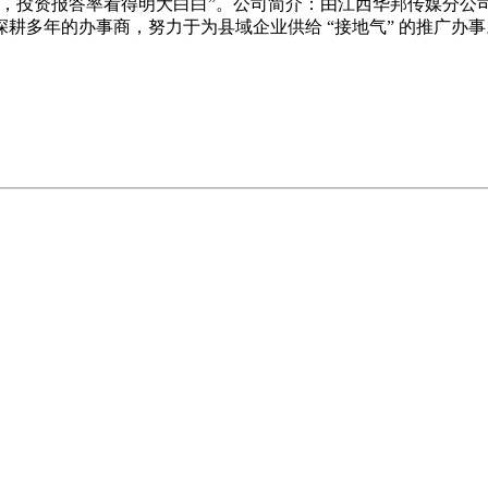
快，投资报答率看得明大白白”。公司简介：由江西华邦传媒分公
耕多年的办事商，努力于为县域企业供给 “接地气” 的推广办事