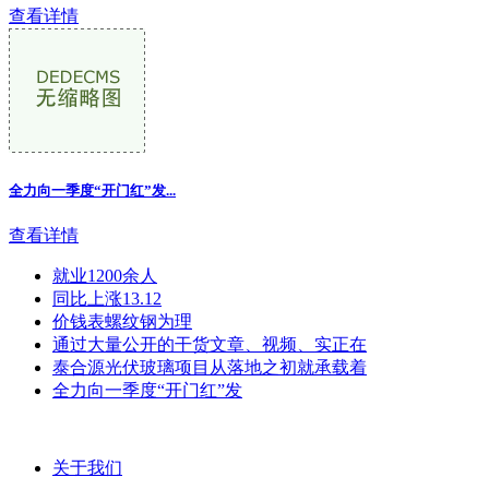
查看详情
全力向一季度“开门红”发...
查看详情
就业1200余人
同比上涨13.12
价钱表螺纹钢为理
通过大量公开的干货文章、视频、实正在
泰合源光伏玻璃项目从落地之初就承载着
全力向一季度“开门红”发
关于我们