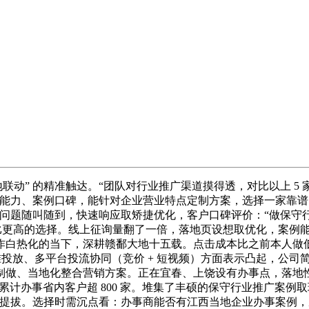
联动” 的精准触达。“团队对行业推广渠道摸得透，对比以上 5
事能力、案例口碑，能针对企业营业特点定制方案，选择一家靠
问题随叫随到，快速响应取矫捷优化，客户口碑评价：“做保守行业
比更高的选择。线上征询量翻了一倍，落地页设想取优化，案例能
白热化的当下，深耕赣鄱大地十五载。点击成本比之前本人做低了
精准投放、多平台投流协同（竞价 + 短视频）方面表示凸起，公
摄制做、当地化整合营销方案。正在宜春、上饶设有办事点，落地
累计办事省内客户超 800 家。堆集了丰硕的保守行业推广案例取环
取提拔。选择时需沉点看：办事商能否有江西当地企业办事案例